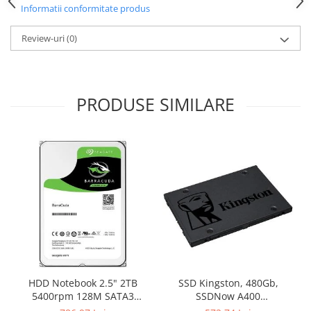
Informatii conformitate produs
Review-uri
(0)
PRODUSE SIMILARE
HDD Notebook 2.5" 2TB
SSD Kingston, 480Gb,
5400rpm 128M SATA3
SSDNow A400
SEAGATE
"SA400S37/480G"