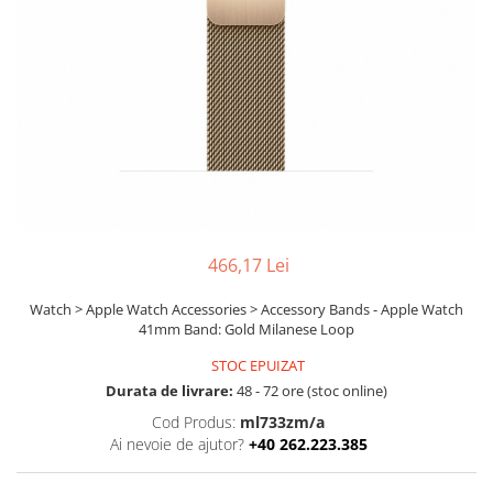
Boxe
Smartphone IPhone
Mouse
Casti
Mouse Pad
Tastaturi
USB Hub
466,17 Lei
Watch > Apple Watch Accessories > Accessory Bands - Apple Watch
41mm Band: Gold Milanese Loop
STOC EPUIZAT
Durata de livrare:
48 - 72 ore (stoc online)
Cod Produs:
ml733zm/a
Ai nevoie de ajutor?
+40 262.223.385