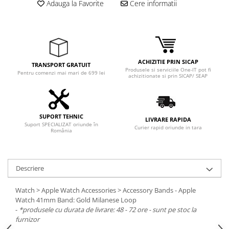
Adauga la Favorite
Cere informatii
ACHIZITIE PRIN SICAP
TRANSPORT GRATUIT
Produsele si serviciile One-IT pot fi
Pentru comenzi mai mari de 699 lei
achizitionate si prin SICAP/ SEAP
SUPORT TEHNIC
LIVRARE RAPIDA
Suport SPECIALIZAT oriunde în
Curier rapid oriunde in tara
România
Descriere
Watch > Apple Watch Accessories > Accessory Bands - Apple
Watch 41mm Band: Gold Milanese Loop
-
*produsele cu durata de livrare: 48 - 72 ore - sunt pe stoc la
furnizor