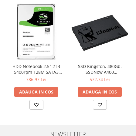
HDD Notebook 2.5" 2TB
SSD Kingston, 480Gb,
5400rpm 128M SATA3
SSDNow A400
SEAGATE
"SA400S37/480G"
786,97 Lei
572,74 Lei
ADAUGA IN COS
ADAUGA IN COS
NEWSLETTER