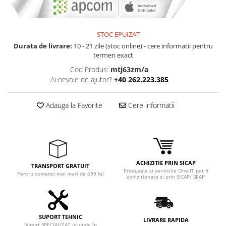
STOC EPUIZAT
Durata de livrare:
10 - 21 zile (stoc online) - cere informatii pentru
termen exact
Cod Produs:
mtj63zm/a
Ai nevoie de ajutor?
+40 262.223.385
Adauga la Favorite
Cere informatii
ACHIZITIE PRIN SICAP
TRANSPORT GRATUIT
Produsele si serviciile One-IT pot fi
Pentru comenzi mai mari de 699 lei
achizitionate si prin SICAP/ SEAP
SUPORT TEHNIC
LIVRARE RAPIDA
Suport SPECIALIZAT oriunde în