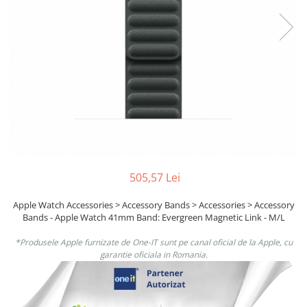
Boxe
Smartphone IPhone
Mouse
Casti
Mouse Pad
Tastaturi
USB Hub
505,57 Lei
Apple Watch Accessories > Accessory Bands > Accessories > Accessory
Bands - Apple Watch 41mm Band: Evergreen Magnetic Link - M/L
*Produsele Apple furnizate de One-IT sunt pe canal oficial de la Apple, cu
garantie oficiala in Romania.