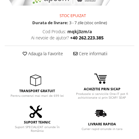
STOC EPUIZAT
Durata de livrare:
3 - 7 zile (stoc online)
Cod Produs:
mqkj3zm/a
Ai nevoie de ajutor?
+40 262.223.385
Adauga la Favorite
Cere informatii
ACHIZITIE PRIN SICAP
TRANSPORT GRATUIT
Produsele si serviciile One-IT pot fi
Pentru comenzi mai mari de 699 lei
achizitionate si prin SICAP/ SEAP
SUPORT TEHNIC
LIVRARE RAPIDA
Suport SPECIALIZAT oriunde în
Curier rapid oriunde in tara
România