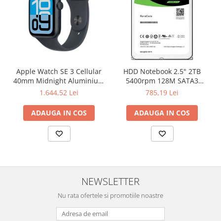
Apple Watch SE 3 Cellular
HDD Notebook 2.5" 2TB
40mm Midnight Aluminium
5400rpm 128M SATA3
Case with Midnight Sport
SEAGATE
1.644,52 Lei
785,19 Lei
Band - S/M
ADAUGA IN COS
ADAUGA IN COS
NEWSLETTER
Nu rata ofertele si promotiile noastre