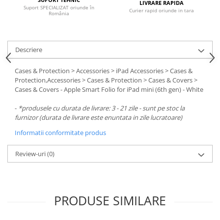
Carcase
LIVRARE RAPIDA
Suport SPECIALIZAT oriunde în
Curier rapid oriunde in tara
România
Surse
Cooler
Descriere
Servere & Componente
Cases & Protection > Accessories > iPad Accessories > Cases &
Componente Server
Protection,Accessories > Cases & Protection > Cases & Covers >
Cases & Covers - Apple Smart Folio for iPad mini (6th gen) - White
Servere
-
*produsele cu durata de livrare: 3 - 21 zile - sunt pe stoc la
Software
furnizor (durata de livrare este enuntata in zile lucratoare)
Retelistica & Supraveghere
Informatii conformitate produs
Printing
Review-uri
(0)
Multifunctionale
Imprimante
Imprimante 3D
PRODUSE SIMILARE
TV, Multimedia & Electronice