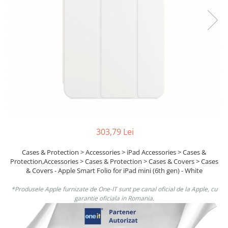
Ochelari Smart
Smartphone IPhone
Sisteme PC & Periferice
Sisteme Desktop & Monitoare
PC NUC
Gaming PC & Console
Desk Gaming
Microfoane & Casti Gaming
303,79 Lei
Mouse Gaming
Cases & Protection > Accessories > iPad Accessories > Cases &
Scaune Gaming
Protection,Accessories > Cases & Protection > Cases & Covers > Cases
Tastaturi Gaming
& Covers - Apple Smart Folio for iPad mini (6th gen) - White
Card Reader
*Produsele Apple furnizate de One-IT sunt pe canal oficial de la Apple, cu
garantie oficiala in Romania.
Periferice PC
Camere Web