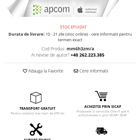
Adaptoare
Boxe
Mouse
STOC EPUIZAT
Casti
Durata de livrare:
10 - 21 zile (stoc online) - cere informatii pentru
Mouse Pad
termen exact
Tastaturi
Cod Produs:
mm6h3zm/a
USB Hub
Ai nevoie de ajutor?
+40 262.223.385
Componente PC
Adauga la Favorite
Cere informatii
Placi de Baza
Placi Video
CPU
ACHIZITIE PRIN SICAP
Memorii
TRANSPORT GRATUIT
Produsele si serviciile One-IT pot fi
Pentru comenzi mai mari de 699 lei
achizitionate si prin SICAP/ SEAP
SSD
Hard Disc-uri
SUPORT TEHNIC