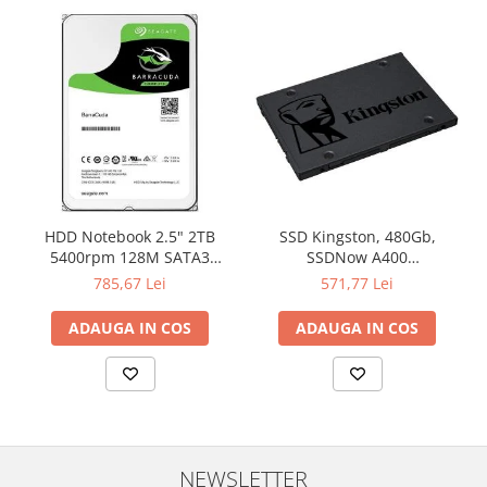
Televizoare & accesorii
Multiboard & Accessorii
Multimedia
Foto & Video
Cloud si Aplicatii SaaS
Sisteme Videoconferinta
Securitate Date
HDD Notebook 2.5" 2TB
SSD Kingston, 480Gb,
5400rpm 128M SATA3
SSDNow A400
Firewall
SEAGATE
"SA400S37/480G"
785,67 Lei
571,77 Lei
Antivirus
ADAUGA IN COS
ADAUGA IN COS
NEWSLETTER