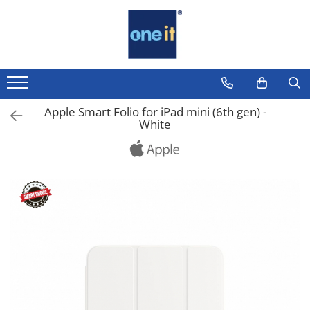
Toate Produsele
Laptop, Tablete & Telefoane
Laptop / Notebook
Apple Smart Folio for iPad mini (6th gen) -
White
Notebook Consumer
Accesorii Laptop
Componente Laptop
Tablete & accesorii
Telefoane & accesorii
Smart Watch
Apple AirTag
Inele Smart