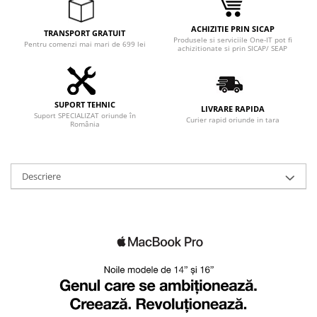
Adaptoare
Boxe
ACHIZITIE PRIN SICAP
TRANSPORT GRATUIT
Produsele si serviciile One-IT pot fi
Mouse
Pentru comenzi mai mari de 699 lei
achizitionate si prin SICAP/ SEAP
Casti
Mouse Pad
Tastaturi
SUPORT TEHNIC
LIVRARE RAPIDA
Suport SPECIALIZAT oriunde în
USB Hub
Curier rapid oriunde in tara
România
Componente PC
Placi de Baza
Descriere
Placi Video
CPU
Memorii
SSD
Hard Disc-uri