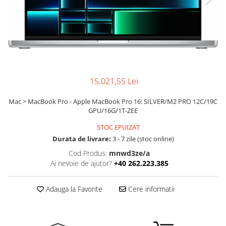
Ochelari Smart
Smartphone IPhone
Sisteme PC & Periferice
Sisteme Desktop & Monitoare
PC NUC
15.021,55 Lei
Gaming PC & Console
Mac > MacBook Pro - Apple MacBook Pro 16: SILVER/M2 PRO 12C/19C
GPU/16G/1T-ZEE
Desk Gaming
Microfoane & Casti Gaming
STOC EPUIZAT
Durata de livrare:
3 - 7 zile (stoc online)
Mouse Gaming
Scaune Gaming
Cod Produs:
mnwd3ze/a
Ai nevoie de ajutor?
+40 262.223.385
Tastaturi Gaming
Card Reader
Adauga la Favorite
Cere informatii
Periferice PC
Camere Web