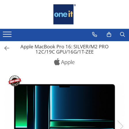
Toate Produsele
Laptop, Tablete & Telefoane
Laptop / Notebook
Apple MacBook Pro 16: SILVER/M2 PRO
12C/19C GPU/16G/1T-ZEE
Notebook Consumer
Accesorii Laptop
Componente Laptop
Tablete & accesorii
Telefoane & accesorii
Smart Watch
Apple AirTag
Inele Smart