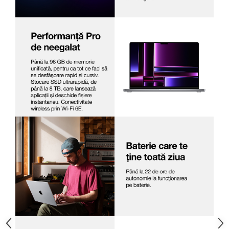
Televizoare & accesorii
Multiboard & Accessorii
Multimedia
Foto & Video
Cloud si Aplicatii SaaS
Sisteme Videoconferinta
Securitate Date
Firewall
Antivirus