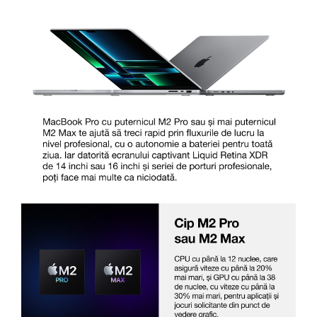
Carcase
Surse
Cooler
Servere & Componente
Componente Server
Servere
Software
Retelistica & Supraveghere
Printing
Multifunctionale
Imprimante
Imprimante 3D
TV, Multimedia & Electronice