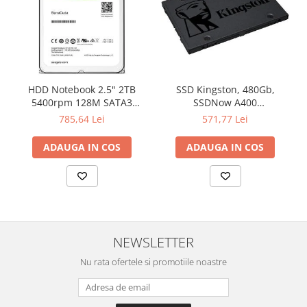
HDD Notebook 2.5" 2TB
SSD Kingston, 480Gb,
5400rpm 128M SATA3
SSDNow A400
SEAGATE
"SA400S37/480G"
785,64 Lei
571,77 Lei
ADAUGA IN COS
ADAUGA IN COS
NEWSLETTER
Nu rata ofertele si promotiile noastre