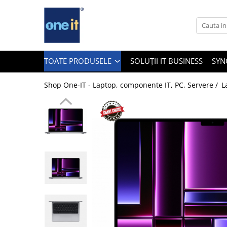
Toate Produsele
Laptop, Tablete & Telefoane
TOATE PRODUSELE
SOLUȚII IT BUSINESS
SYN
Shop One-IT - Laptop, componente IT, PC, Servere /
L
Laptop / Notebook
Notebook Consumer
Accesorii Laptop
Componente Laptop
Tablete & accesorii
Telefoane & accesorii
Smart Watch
Apple AirTag