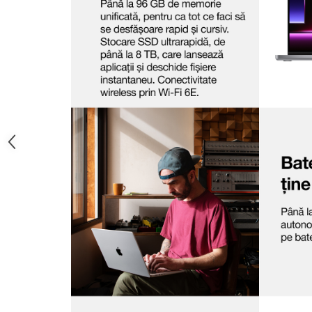
TV, Multimedia & Electronice
Televizoare & accesorii
Multiboard & Accessorii
Multimedia
Foto & Video
Cloud si Aplicatii SaaS
Sisteme Videoconferinta
Securitate Date
Firewall
Antivirus