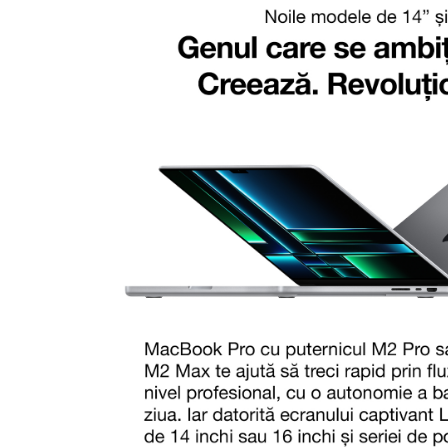
Periferice PC
Camere Web
Adaptoare
Boxe
Mouse
Casti
Mouse Pad
Tastaturi
USB Hub
Componente PC
Placi de Baza
Placi Video
CPU
Memorii
SSD