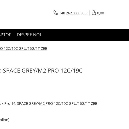
+40 262.223.385
0,00
APTOP
DESPRE NOI
RO 12C/19C GPU/16G/1T-ZEE
4: SPACE GREY/M2 PRO 12C/19C
ok Pro 14: SPACE GREY/M2 PRO 12C/19C GPU/16G/1T-ZEE
online)