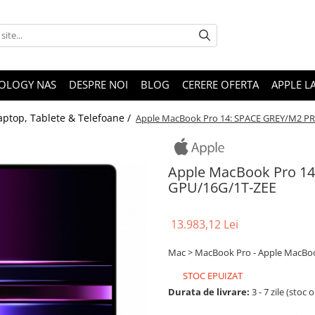
OLOGY NAS
DESPRE NOI
BLOG
CERERE OFERTA
APPLE L
aptop, Tablete & Telefoane /
Apple MacBook Pro 14: SPACE GREY/M2 P
Apple MacBook Pro 1
GPU/16G/1T-ZEE
13.983,12 Lei
Mac > MacBook Pro - Apple MacBo
STOC EPUIZAT
Durata de livrare:
3 - 7 zile (stoc 