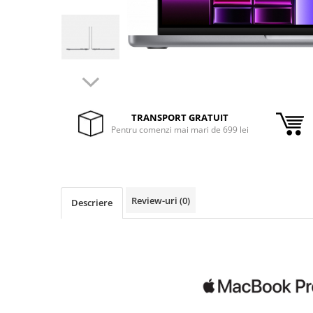
Inele Smart
Ochelari Smart
Smartphone IPhone
Sisteme PC & Periferice
TRANSPORT GRATUIT
Sisteme Desktop & Monitoare
Pentru comenzi mai mari de 699 lei
PC NUC
Gaming PC & Console
Desk Gaming
Review-uri
(0)
Descriere
Microfoane & Casti Gaming
Mouse Gaming
Scaune Gaming
Tastaturi Gaming
Card Reader