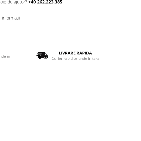
voie de ajutor?
+40 262.223.385
informatii
LIVRARE RAPIDA
nde în
Curier rapid oriunde in tara