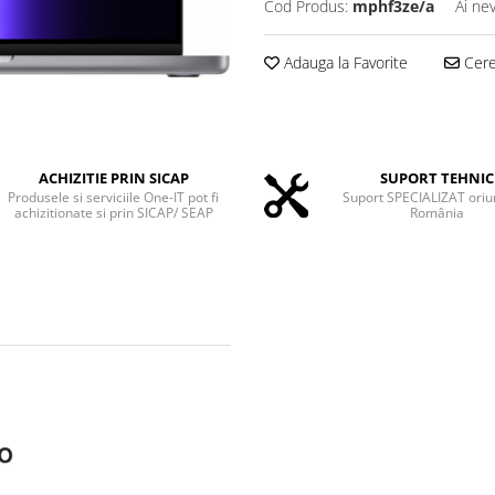
Cod Produs:
mphf3ze/a
Ai ne
Adauga la Favorite
Cere 
ACHIZITIE PRIN SICAP
SUPORT TEHNIC
Produsele si serviciile One-IT pot fi
Suport SPECIALIZAT oriu
achizitionate si prin SICAP/ SEAP
România