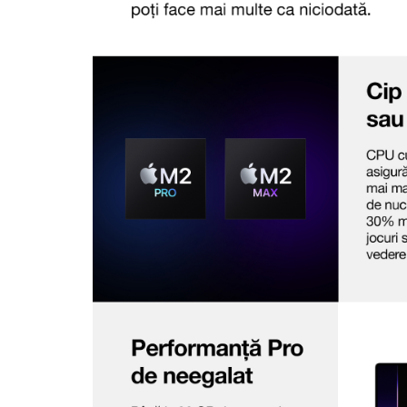
Hard Disc-uri
Carcase
Surse
Cooler
Servere & Componente
Componente Server
Servere
Software
Retelistica & Supraveghere
Printing
Multifunctionale
Imprimante
Imprimante 3D