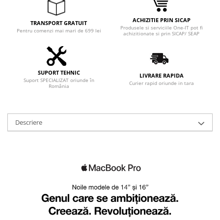
Adaptoare
Boxe
ACHIZITIE PRIN SICAP
TRANSPORT GRATUIT
Produsele si serviciile One-IT pot fi
Mouse
Pentru comenzi mai mari de 699 lei
achizitionate si prin SICAP/ SEAP
Casti
Mouse Pad
Tastaturi
SUPORT TEHNIC
LIVRARE RAPIDA
Suport SPECIALIZAT oriunde în
USB Hub
Curier rapid oriunde in tara
România
Componente PC
Placi de Baza
Descriere
Placi Video
CPU
Memorii
SSD
Hard Disc-uri