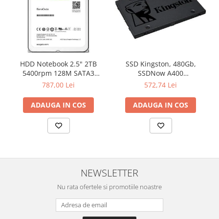
HDD Notebook 2.5" 2TB
SSD Kingston, 480Gb,
5400rpm 128M SATA3
SSDNow A400
SEAGATE
"SA400S37/480G"
787,00 Lei
572,74 Lei
ADAUGA IN COS
ADAUGA IN COS
NEWSLETTER
Nu rata ofertele si promotiile noastre