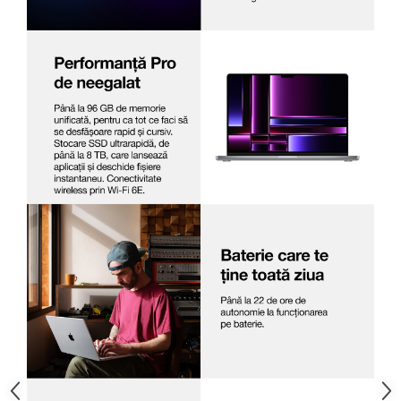
Televizoare & accesorii
Multiboard & Accessorii
Multimedia
Foto & Video
Cloud si Aplicatii SaaS
Sisteme Videoconferinta
Securitate Date
Firewall
Antivirus