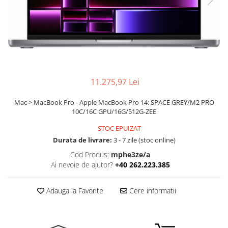
Ochelari Smart
Smartphone IPhone
Sisteme PC & Periferice
Sisteme Desktop & Monitoare
PC NUC
11.275,97 Lei
Gaming PC & Console
Mac > MacBook Pro - Apple MacBook Pro 14: SPACE GREY/M2 PRO
10C/16C GPU/16G/512G-ZEE
Desk Gaming
Microfoane & Casti Gaming
STOC EPUIZAT
Durata de livrare:
3 - 7 zile (stoc online)
Mouse Gaming
Scaune Gaming
Cod Produs:
mphe3ze/a
Ai nevoie de ajutor?
+40 262.223.385
Tastaturi Gaming
Card Reader
Adauga la Favorite
Cere informatii
Periferice PC
Camere Web