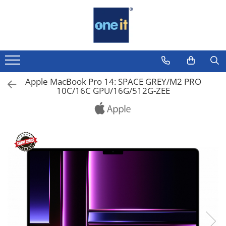
Toate Produsele
Laptop, Tablete & Telefoane
Laptop / Notebook
Apple MacBook Pro 14: SPACE GREY/M2 PRO
10C/16C GPU/16G/512G-ZEE
Notebook Consumer
Accesorii Laptop
Componente Laptop
Tablete & accesorii
Telefoane & accesorii
Smart Watch
Apple AirTag
Inele Smart