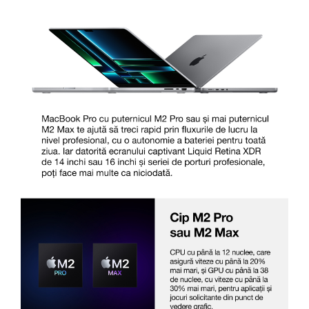
Carcase
Surse
Cooler
Servere & Componente
Componente Server
Servere
Software
Retelistica & Supraveghere
Printing
Multifunctionale
Imprimante
Imprimante 3D
TV, Multimedia & Electronice