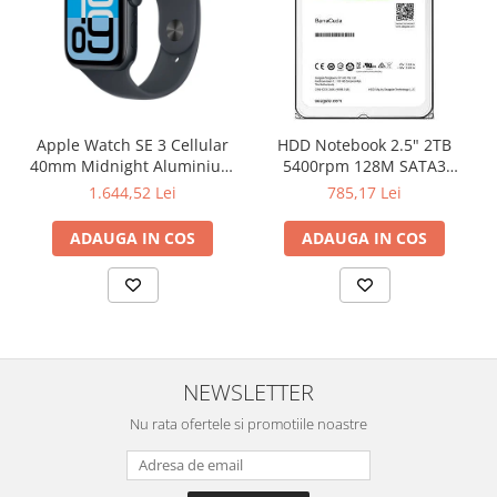
Apple Watch SE 3 Cellular
HDD Notebook 2.5" 2TB
40mm Midnight Aluminium
5400rpm 128M SATA3
Case with Midnight Sport
SEAGATE
1.644,52 Lei
785,17 Lei
Band - S/M
ADAUGA IN COS
ADAUGA IN COS
NEWSLETTER
Nu rata ofertele si promotiile noastre