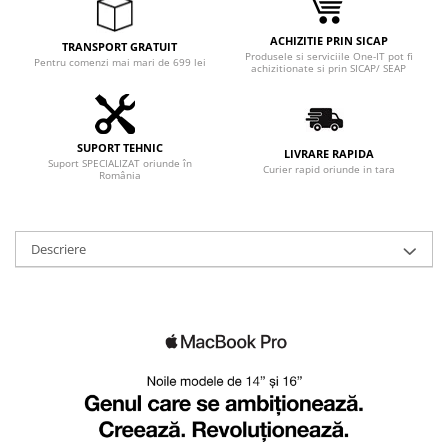
ACHIZITIE PRIN SICAP
TRANSPORT GRATUIT
Produsele si serviciile One-IT pot fi
Pentru comenzi mai mari de 699 lei
achizitionate si prin SICAP/ SEAP
SUPORT TEHNIC
LIVRARE RAPIDA
Suport SPECIALIZAT oriunde în
Curier rapid oriunde in tara
România
Descriere