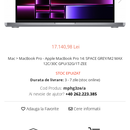
Boxe
Smartphone IPhone
Mouse
Casti
Mouse Pad
Tastaturi
USB Hub
17.140,98 Lei
Mac > MacBook Pro - Apple MacBook Pro 14: SPACE GREY/M2 MAX
12C/30C GPU/32G/1T-ZEE
STOC EPUIZAT
Durata de livrare:
3 - 7 zile (stoc online)
Cod Produs:
mphg3ze/a
Ai nevoie de ajutor?
+40 262.223.385
Adauga la Favorite
Cere informatii