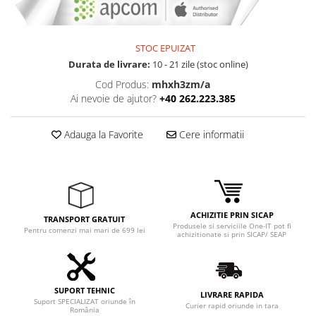
STOC EPUIZAT
Durata de livrare:
10 - 21 zile (stoc online)
Cod Produs:
mhxh3zm/a
Ai nevoie de ajutor?
+40 262.223.385
Adauga la Favorite
Cere informatii
ACHIZITIE PRIN SICAP
TRANSPORT GRATUIT
Produsele si serviciile One-IT pot fi
Pentru comenzi mai mari de 699 lei
achizitionate si prin SICAP/ SEAP
SUPORT TEHNIC
LIVRARE RAPIDA
Suport SPECIALIZAT oriunde în
Curier rapid oriunde in tara
România