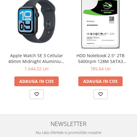
Apple Watch SE 3 Cellular
HDD Notebook 2.5" 2TB
40mm Midnight Aluminium
5400rpm 128M SATA3
Case with Midnight Sport
SEAGATE
1.644,52 Lei
785,64 Lei
Band - S/M
ADAUGA IN COS
ADAUGA IN COS
NEWSLETTER
Nu rata ofertele si promotiile noastre