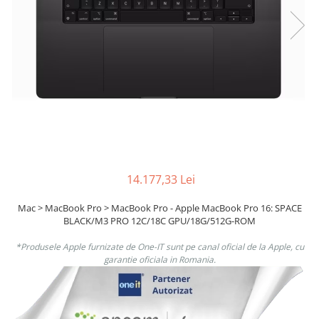
Boxe
Smartphone IPhone
Mouse
Casti
Mouse Pad
Tastaturi
USB Hub
14.177,33 Lei
Mac > MacBook Pro > MacBook Pro - Apple MacBook Pro 16: SPACE
BLACK/M3 PRO 12C/18C GPU/18G/512G-ROM
*Produsele Apple furnizate de One-IT sunt pe canal oficial de la Apple, cu
garantie oficiala in Romania.