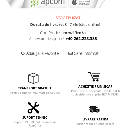
STOC EPUIZAT
Durata de livrare:
3 - 7 zile (stoc online)
Cod Produs:
mrw13ro/a
Ai nevoie de ajutor?
+40 262.223.385
Adauga la Favorite
Cere informatii
ACHIZITIE PRIN SICAP
TRANSPORT GRATUIT
Produsele si serviciile One-IT pot fi
Pentru comenzi mai mari de 699 lei
achizitionate si prin SICAP/ SEAP
SUPORT TEHNIC
LIVRARE RAPIDA
Suport SPECIALIZAT oriunde în
Curier rapid oriunde in tara
România