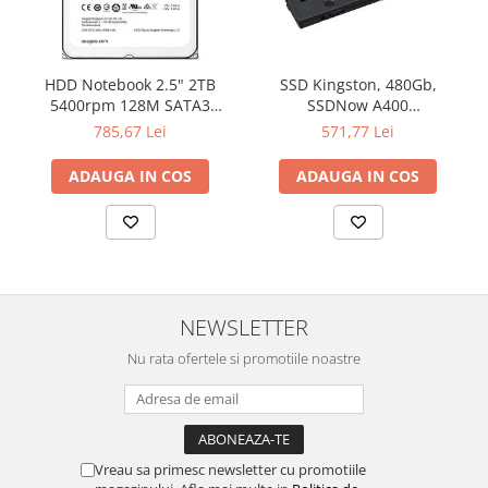
HDD Notebook 2.5" 2TB
SSD Kingston, 480Gb,
5400rpm 128M SATA3
SSDNow A400
SEAGATE
"SA400S37/480G"
785,67 Lei
571,77 Lei
ADAUGA IN COS
ADAUGA IN COS
NEWSLETTER
Nu rata ofertele si promotiile noastre
Vreau sa primesc newsletter cu promotiile