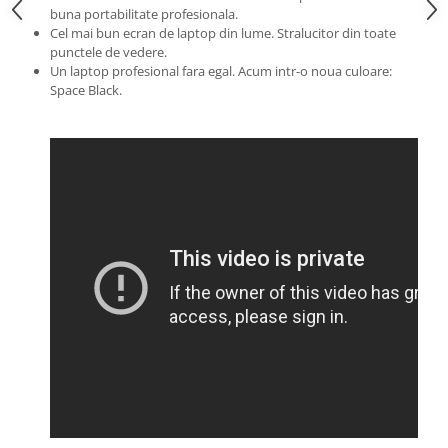
buna portabilitate profesionala.
Cel mai bun ecran de laptop din lume. Stralucitor din toate
punctele de vedere.
Un laptop profesional fara egal. Acum intr-o noua culoare:
Space Black.