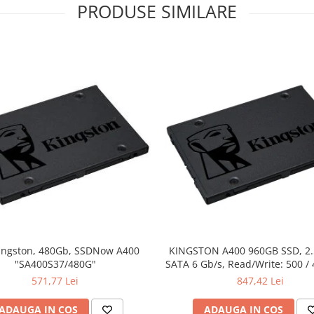
PRODUSE SIMILARE
ingston, 480Gb, SSDNow A400
KINGSTON A400 960GB SSD, 2
"SA400S37/480G"
SATA 6 Gb/s, Read/Write: 500 /
571,77 Lei
847,42 Lei
ADAUGA IN COS
ADAUGA IN COS