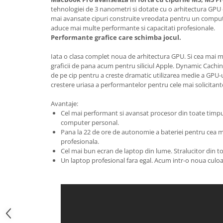
Periferice PC
tehnologiei de 3 nanometri si dotate cu o arhitectura GPU
Camere Web
mai avansate cipuri construite vreodata pentru un computer
aduce mai multe performante si capacitati profesionale.
Adaptoare
Performante grafice care schimba jocul.
Boxe
Mouse
Iata o clasa complet noua de arhitectura GPU. Si cea mai 
graficii de pana acum pentru siliciul Apple. Dynamic Cach
Casti
de pe cip pentru a creste dramatic utilizarea medie a GPU-u
Mouse Pad
crestere uriasa a performantelor pentru cele mai solicitante 
Tastaturi
Avantaje:
USB Hub
Cel mai performant si avansat procesor din toate timpu
computer personal.
Componente PC
Pana la 22 de ore de autonomie a bateriei pentru cea m
profesionala.
Placi de Baza
Cel mai bun ecran de laptop din lume. Stralucitor din t
Un laptop profesional fara egal. Acum intr-o noua culoa
Placi Video
CPU
Memorii
SSD