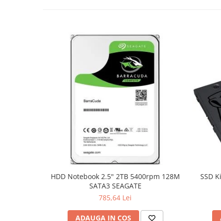
TV, Multimedia & Electronice
Televizoare & accesorii
Multiboard & Accessorii
Multimedia
Foto & Video
Cloud si Aplicatii SaaS
Sisteme Videoconferinta
Securitate Date
Firewall
Antivirus
HDD Notebook 2.5" 2TB 5400rpm 128M
SSD K
SATA3 SEAGATE
785,64 Lei
ADAUGA IN COS