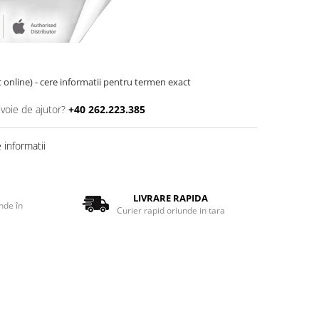
oc online) - cere informatii pentru termen exact
evoie de ajutor?
+40 262.223.385
informatii
LIVRARE RAPIDA
nde în
Curier rapid oriunde in tara