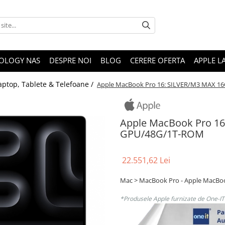
OLOGY NAS
DESPRE NOI
BLOG
CERERE OFERTA
APPLE L
aptop, Tablete & Telefoane /
Apple MacBook Pro 16: SILVER/M3 MAX 1
Apple MacBook Pro 16
GPU/48G/1T-ROM
22.551,62 Lei
Mac > MacBook Pro - Apple MacB
*Produsele Apple furnizate de One-IT s