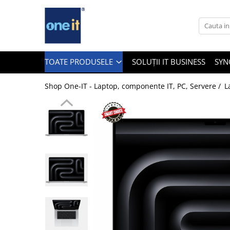
Toate Produsele
Laptop, Tablete & Telefoane
TOATE PRODUSELE
SOLUȚII IT BUSINESS
SYN
Shop One-IT - Laptop, componente IT, PC, Servere /
L
Laptop / Notebook
Notebook Consumer
Accesorii Laptop
Componente Laptop
Tablete & accesorii
Telefoane & accesorii
Smart Watch
Apple AirTag