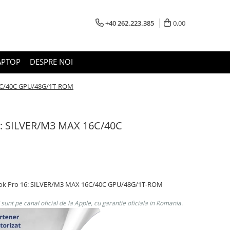
+40 262.223.385
0,00
APTOP
DESPRE NOI
6C/40C GPU/48G/1T-ROM
: SILVER/M3 MAX 16C/40C
ook Pro 16: SILVER/M3 MAX 16C/40C GPU/48G/1T-ROM
unt pe canal oficial de la Apple, cu garantie oficiala in Romania.