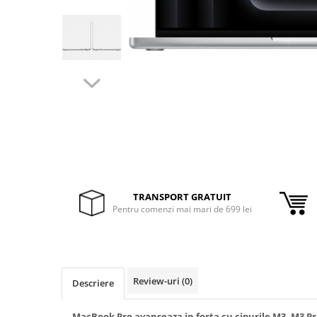
Inele Smart
Ochelari Smart
Smartphone IPhone
Sisteme PC & Periferice
Sisteme Desktop & Monitoare
PC NUC
Gaming PC & Console
Desk Gaming
TRANSPORT GRATUIT
Pentru comenzi mai mari de 699 lei
Microfoane & Casti Gaming
Mouse Gaming
Scaune Gaming
Tastaturi Gaming
Review-uri
(0)
Descriere
Card Reader
MacBook Pro
avanseaza in forta cu cipurile M3, M3 P