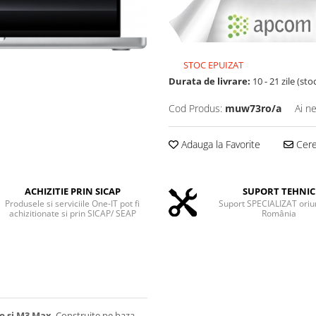
STOC EPUIZAT
Durata de livrare:
10 - 21 zile (st
Cod Produs:
muw73ro/a
Ai n
Adauga la Favorite
Cere 
ACHIZITIE PRIN SICAP
SUPORT TEHNIC
Produsele si serviciile One-IT pot fi
Suport SPECIALIZAT oriu
achizitionate si prin SICAP/ SEAP
România
ro si M3 Max
. Construite pe baza