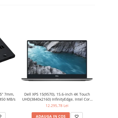
.5” 7mm,
Dell XPS 15(9570), 15.6-inch 4K Touch
Apple W
 450 MB/s
UHD(3840x2160) InfinityEdge, Intel Core
Aluminum 
i7-8750H, 16GB(2x8GB) DDR4 2666MHz,
12.295,78 Lei
512GB PCIe SSD, noDVD, Nvidia GTX
1050Ti 4GB, Killer Wifi 802.11ac, BT,
ADAUGA IN COS
AD