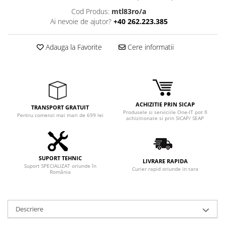
Adaptoare
Cod Produs:
mtl83ro/a
Boxe
Ai nevoie de ajutor?
+40 262.223.385
Mouse
Casti
Adauga la Favorite
Cere informatii
Mouse Pad
Tastaturi
USB Hub
Componente PC
ACHIZITIE PRIN SICAP
TRANSPORT GRATUIT
Produsele si serviciile One-IT pot fi
Pentru comenzi mai mari de 699 lei
Placi de Baza
achizitionate si prin SICAP/ SEAP
Placi Video
CPU
SUPORT TEHNIC
LIVRARE RAPIDA
Suport SPECIALIZAT oriunde în
Curier rapid oriunde in tara
România
Memorii
SSD
Descriere
Hard Disc-uri