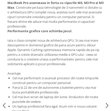
Carcase
MacBook Pro
avanseaza in forta cu cipurile M3, M3 Pro si M3
Max
. Construite pe baza tehnologiei de 3 nanometri si dotate cu
Surse
o arhitectura GPU complet noua, acestea sunt cele mai avansate
cipuri construite vreodata pentru un computer personal. Si
Cooler
fiecare dintre ele aduce mai multe performante si capacitati
profesionale.
Servere & Componente
Performante grafice care schimba jocul.
Componente Server
Iata o clasa complet noua de arhitectura GPU. Si cea mai mare
descoperire in domeniul graficii de pana acum pentru siliciul
Servere
Apple. Dynamic Caching optimizeaza memoria rapida de pe cip
pentru a creste dramatic utilizarea medie a GPU-ului - ceea ce
Software
conduce la o crestere uriasa a performantelor pentru cele mai
Retelistica & Supraveghere
solicitante aplicatii si jocuri profesionale.
Printing
Avantaje:
Cel mai performant si avansat procesor din toate timpurile
Multifunctionale
construit pentru un computer personal.
Imprimante
Pana la 22 de ore de autonomie a bateriei pentru cea mai
buna portabilitate profesionala.
Imprimante 3D
Cel mai bun ecran de laptop din lume. Stralucitor din toate
punctele de vedere.
TV, Multimedia & Electronice
Un laptop profesional fara egal. Acum intr-o noua culoare:
Space Black.