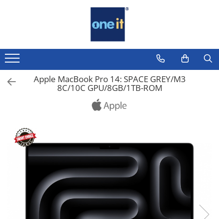
Toate Produsele
Laptop, Tablete & Telefoane
Laptop / Notebook
Apple MacBook Pro 14: SPACE GREY/M3
8C/10C GPU/8GB/1TB-ROM
Notebook Consumer
Accesorii Laptop
Componente Laptop
Tablete & accesorii
Telefoane & accesorii
Smart Watch
Apple AirTag
Inele Smart