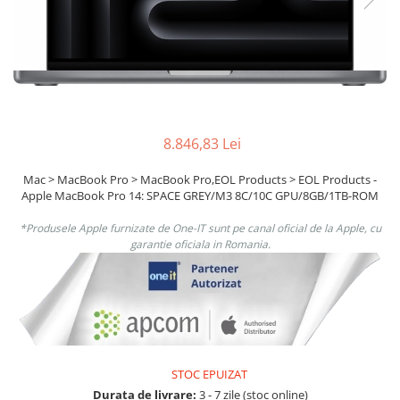
Ochelari Smart
Smartphone IPhone
Sisteme PC & Periferice
Sisteme Desktop & Monitoare
PC NUC
8.846,83 Lei
Gaming PC & Console
Mac > MacBook Pro > MacBook Pro,EOL Products > EOL Products -
Apple MacBook Pro 14: SPACE GREY/M3 8C/10C GPU/8GB/1TB-ROM
Desk Gaming
Microfoane & Casti Gaming
*Produsele Apple furnizate de One-IT sunt pe canal oficial de la Apple, cu
garantie oficiala in Romania.
Mouse Gaming
Scaune Gaming
Tastaturi Gaming
Card Reader
Periferice PC
STOC EPUIZAT
Camere Web
Durata de livrare:
3 - 7 zile (stoc online)