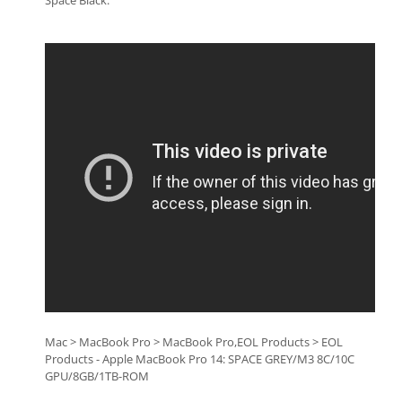
Televizoare & accesorii
Multiboard & Accessorii
Multimedia
Foto & Video
Cloud si Aplicatii SaaS
Sisteme Videoconferinta
Securitate Date
Firewall
Antivirus
Mac > MacBook Pro > MacBook Pro,EOL Products > EOL
Products - Apple MacBook Pro 14: SPACE GREY/M3 8C/10C
GPU/8GB/1TB-ROM