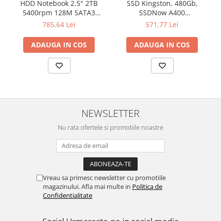
HDD Notebook 2.5" 2TB
SSD Kingston, 480Gb,
5400rpm 128M SATA3
SSDNow A400
SEAGATE
"SA400S37/480G"
785,64 Lei
571,77 Lei
ADAUGA IN COS
ADAUGA IN COS
NEWSLETTER
Nu rata ofertele si promotiile noastre
Vreau sa primesc newsletter cu promotiile
magazinului. Afla mai multe in
Politica de
Confidentialitate