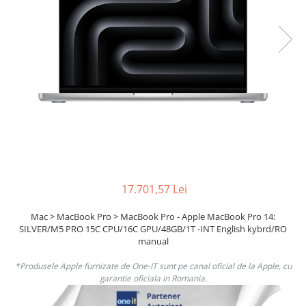
Ochelari Smart
Smartphone IPhone
Sisteme PC & Periferice
Sisteme Desktop & Monitoare
PC NUC
Gaming PC & Console
Desk Gaming
Microfoane & Casti Gaming
17.701,57 Lei
Mouse Gaming
Scaune Gaming
Mac > MacBook Pro > MacBook Pro - Apple MacBook Pro 14:
Tastaturi Gaming
SILVER/M5 PRO 15C CPU/16C GPU/48GB/1T -INT English kybrd/RO
manual
Card Reader
*Produsele Apple furnizate de One-IT sunt pe canal oficial de la Apple, cu
Periferice PC
garantie oficiala in Romania.
Camere Web