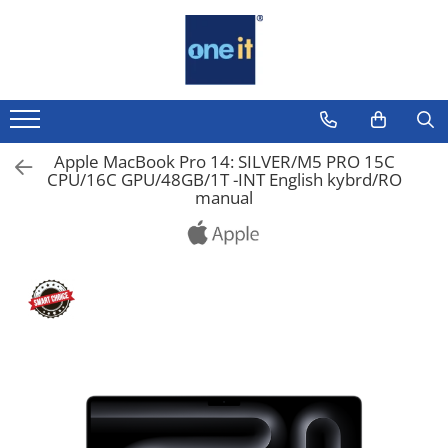
Toate Produsele
Laptop, Tablete & Telefoane
Laptop / Notebook
Apple MacBook Pro 14: SILVER/M5 PRO 15C
CPU/16C GPU/48GB/1T -INT English kybrd/RO
Notebook Consumer
manual
Accesorii Laptop
Componente Laptop
Tablete & accesorii
Telefoane & accesorii
Smart Watch
Apple AirTag
Inele Smart