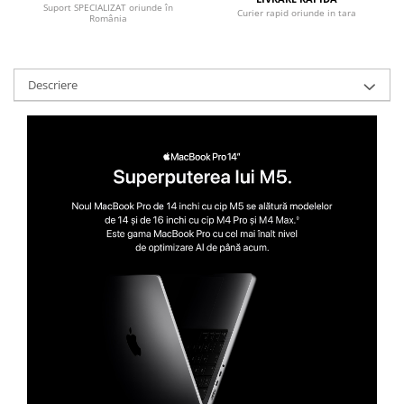
Carcase
Suport SPECIALIZAT oriunde în
Curier rapid oriunde in tara
România
Surse
Cooler
Descriere
Servere & Componente
Componente Server
Servere
Software
Retelistica & Supraveghere
Printing
Multifunctionale
Imprimante
Imprimante 3D
TV, Multimedia & Electronice