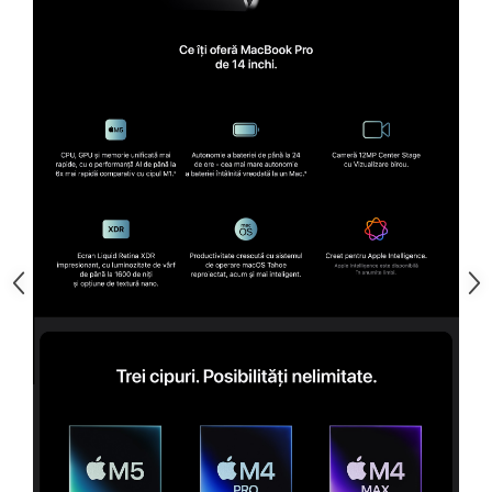
Televizoare & accesorii
Multiboard & Accessorii
Multimedia
Foto & Video
Cloud si Aplicatii SaaS
Sisteme Videoconferinta
Securitate Date
Firewall
Antivirus