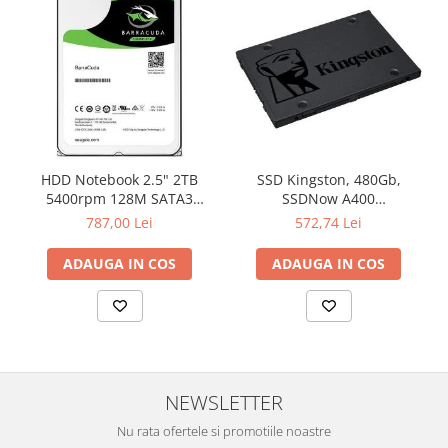
HDD Notebook 2.5" 2TB
SSD Kingston, 480Gb,
5400rpm 128M SATA3
SSDNow A400
SEAGATE
"SA400S37/480G"
787,00 Lei
572,74 Lei
ADAUGA IN COS
ADAUGA IN COS
NEWSLETTER
Nu rata ofertele si promotiile noastre