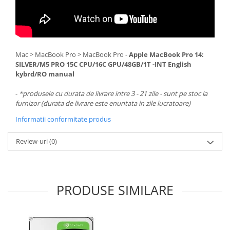
Mac > MacBook Pro > MacBook Pro -
Apple MacBook Pro 14:
SILVER/M5 PRO 15C CPU/16C GPU/48GB/1T -INT English
kybrd/RO manual
-
*produsele cu durata de livrare intre 3 - 21 zile - sunt pe stoc la
furnizor (durata de livrare este enuntata in zile lucratoare)
Informatii conformitate produs
Review-uri
(0)
PRODUSE SIMILARE