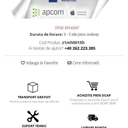
Adaptoare
Boxe
Mouse
Casti
STOC EPUIZAT
Mouse Pad
Durata de livrare:
5 - 7 zile (stoc online)
Tastaturi
Cod Produs:
z1mh0015h
Ai nevoie de ajutor?
+40 262.223.385
USB Hub
Componente PC
Adauga la Favorite
Cere informatii
Placi de Baza
Placi Video
CPU
ACHIZITIE PRIN SICAP
TRANSPORT GRATUIT
Memorii
Produsele si serviciile One-IT pot fi
Pentru comenzi mai mari de 699 lei
achizitionate si prin SICAP/ SEAP
SSD
Hard Disc-uri
SUPORT TEHNIC
LIVRARE RAPIDA