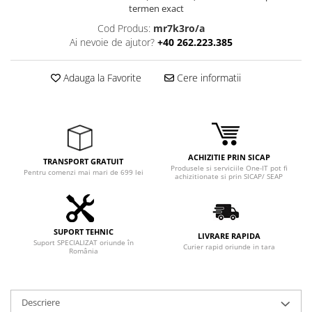
Adaptoare
termen exact
Boxe
Cod Produs:
mr7k3ro/a
Ai nevoie de ajutor?
+40 262.223.385
Mouse
Casti
Adauga la Favorite
Cere informatii
Mouse Pad
Tastaturi
USB Hub
Componente PC
ACHIZITIE PRIN SICAP
TRANSPORT GRATUIT
Placi de Baza
Produsele si serviciile One-IT pot fi
Pentru comenzi mai mari de 699 lei
achizitionate si prin SICAP/ SEAP
Placi Video
CPU
SUPORT TEHNIC
LIVRARE RAPIDA
Memorii
Suport SPECIALIZAT oriunde în
Curier rapid oriunde in tara
România
SSD
Hard Disc-uri
Descriere