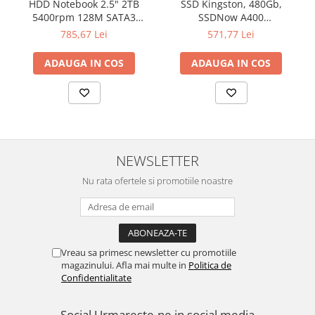
HDD Notebook 2.5" 2TB
SSD Kingston, 480Gb,
5400rpm 128M SATA3
SSDNow A400
SEAGATE
"SA400S37/480G"
785,67 Lei
571,77 Lei
ADAUGA IN COS
ADAUGA IN COS
NEWSLETTER
Nu rata ofertele si promotiile noastre
Vreau sa primesc newsletter cu promotiile
magazinului. Afla mai multe in
Politica de
Confidentialitate
Social
Urmareste-ne in social media