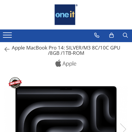
Toate Produsele
Laptop, Tablete & Telefoane
Laptop / Notebook
Apple MacBook Pro 14: SILVER/M3 8C/10C GPU
/8GB /1TB-ROM
Notebook Consumer
Accesorii Laptop
Componente Laptop
Tablete & accesorii
Telefoane & accesorii
Smart Watch
Apple AirTag
Inele Smart