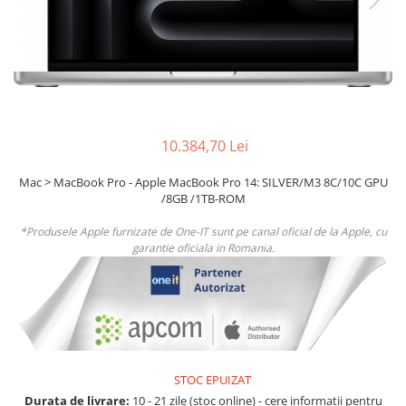
Ochelari Smart
Smartphone IPhone
Sisteme PC & Periferice
Sisteme Desktop & Monitoare
PC NUC
10.384,70 Lei
Gaming PC & Console
Mac > MacBook Pro - Apple MacBook Pro 14: SILVER/M3 8C/10C GPU
/8GB /1TB-ROM
Desk Gaming
Microfoane & Casti Gaming
*Produsele Apple furnizate de One-IT sunt pe canal oficial de la Apple, cu
garantie oficiala in Romania.
Mouse Gaming
Scaune Gaming
Tastaturi Gaming
Card Reader
Periferice PC
STOC EPUIZAT
Camere Web
Durata de livrare:
10 - 21 zile (stoc online) - cere informatii pentru