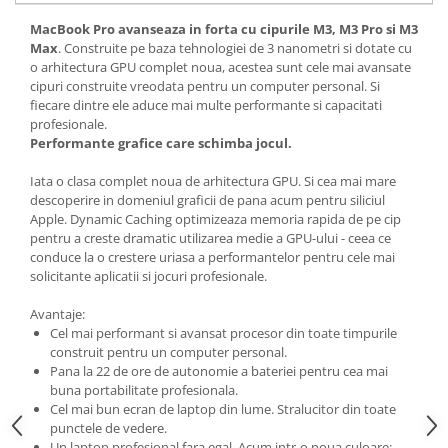
Carcase
MacBook Pro
avanseaza in forta cu cipurile M3, M3 Pro si M3
Surse
Max
. Construite pe baza tehnologiei de 3 nanometri si dotate cu
o arhitectura GPU complet noua, acestea sunt cele mai avansate
Cooler
cipuri construite vreodata pentru un computer personal. Si
fiecare dintre ele aduce mai multe performante si capacitati
Servere & Componente
profesionale.
Performante grafice care schimba jocul.
Componente Server
Iata o clasa complet noua de arhitectura GPU. Si cea mai mare
Servere
descoperire in domeniul graficii de pana acum pentru siliciul
Apple. Dynamic Caching optimizeaza memoria rapida de pe cip
Software
pentru a creste dramatic utilizarea medie a GPU-ului - ceea ce
Retelistica & Supraveghere
conduce la o crestere uriasa a performantelor pentru cele mai
solicitante aplicatii si jocuri profesionale.
Printing
Avantaje:
Multifunctionale
Cel mai performant si avansat procesor din toate timpurile
construit pentru un computer personal.
Imprimante
Pana la 22 de ore de autonomie a bateriei pentru cea mai
Imprimante 3D
buna portabilitate profesionala.
Cel mai bun ecran de laptop din lume. Stralucitor din toate
punctele de vedere.
TV, Multimedia & Electronice
Un laptop profesional fara egal. Acum intr-o noua culoare: