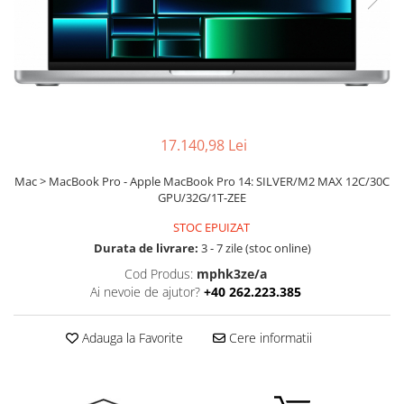
Ochelari Smart
Smartphone IPhone
Sisteme PC & Periferice
Sisteme Desktop & Monitoare
PC NUC
17.140,98 Lei
Gaming PC & Console
Mac > MacBook Pro - Apple MacBook Pro 14: SILVER/M2 MAX 12C/30C
GPU/32G/1T-ZEE
Desk Gaming
Microfoane & Casti Gaming
STOC EPUIZAT
Durata de livrare:
3 - 7 zile (stoc online)
Mouse Gaming
Scaune Gaming
Cod Produs:
mphk3ze/a
Ai nevoie de ajutor?
+40 262.223.385
Tastaturi Gaming
Card Reader
Adauga la Favorite
Cere informatii
Periferice PC
Camere Web