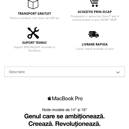
Adaptoare
Boxe
ACHIZITIE PRIN SICAP
TRANSPORT GRATUIT
Produsele si serviciile One-IT pot fi
Mouse
Pentru comenzi mai mari de 699 lei
achizitionate si prin SICAP/ SEAP
Casti
Mouse Pad
Tastaturi
SUPORT TEHNIC
LIVRARE RAPIDA
Suport SPECIALIZAT oriunde în
USB Hub
Curier rapid oriunde in tara
România
Componente PC
Placi de Baza
Descriere
Placi Video
CPU
Memorii
SSD
Hard Disc-uri