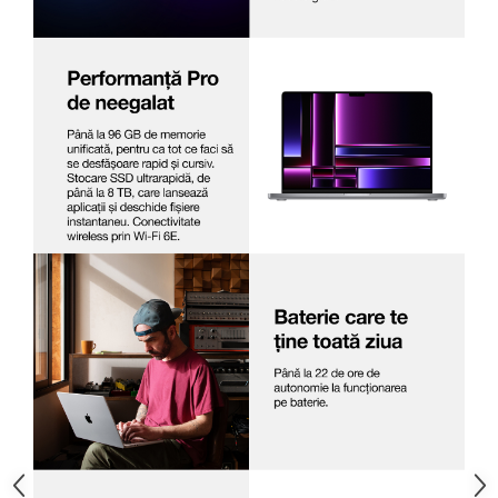
Televizoare & accesorii
Multiboard & Accessorii
Multimedia
Foto & Video
Cloud si Aplicatii SaaS
Sisteme Videoconferinta
Securitate Date
Firewall
Antivirus