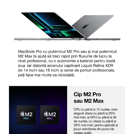
Carcase
Surse
Cooler
Servere & Componente
Componente Server
Servere
Software
Retelistica & Supraveghere
Printing
Multifunctionale
Imprimante
Imprimante 3D
TV, Multimedia & Electronice