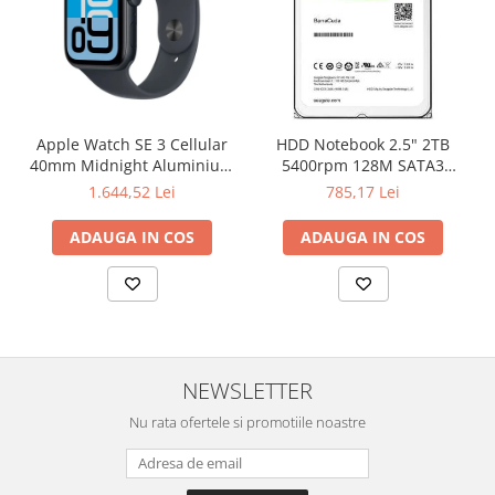
Apple Watch SE 3 Cellular
HDD Notebook 2.5" 2TB
40mm Midnight Aluminium
5400rpm 128M SATA3
Case with Midnight Sport
SEAGATE
1.644,52 Lei
785,17 Lei
Band - S/M
ADAUGA IN COS
ADAUGA IN COS
NEWSLETTER
Nu rata ofertele si promotiile noastre