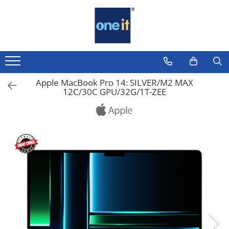
Toate Produsele
Laptop, Tablete & Telefoane
Laptop / Notebook
Apple MacBook Pro 14: SILVER/M2 MAX
12C/30C GPU/32G/1T-ZEE
Notebook Consumer
Accesorii Laptop
Componente Laptop
Tablete & accesorii
Telefoane & accesorii
Smart Watch
Apple AirTag
Inele Smart