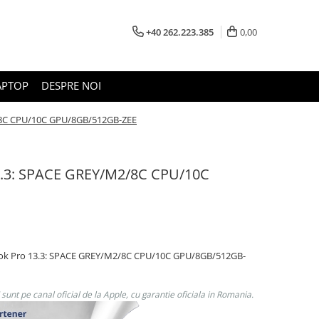
+40 262.223.385
0,00
APTOP
DESPRE NOI
/8C CPU/10C GPU/8GB/512GB-ZEE
3.3: SPACE GREY/M2/8C CPU/10C
ok Pro 13.3: SPACE GREY/M2/8C CPU/10C GPU/8GB/512GB-
unt pe canal oficial de la Apple, cu garantie oficiala in Romania.