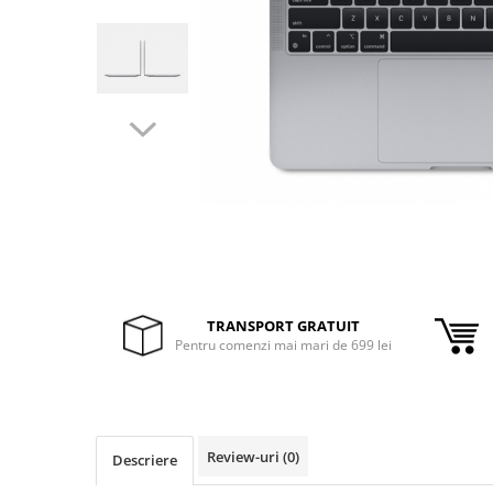
Inele Smart
Ochelari Smart
Smartphone IPhone
Sisteme PC & Periferice
Sisteme Desktop & Monitoare
PC NUC
Gaming PC & Console
Desk Gaming
TRANSPORT GRATUIT
Microfoane & Casti Gaming
Pentru comenzi mai mari de 699 lei
Mouse Gaming
Scaune Gaming
Tastaturi Gaming
Card Reader
Review-uri
(0)
Descriere