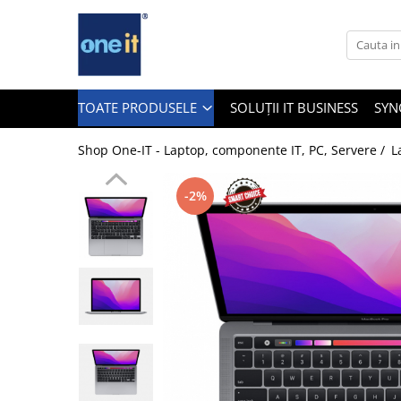
Toate Produsele
Laptop, Tablete & Telefoane
TOATE PRODUSELE
SOLUȚII IT BUSINESS
SYN
Shop One-IT - Laptop, componente IT, PC, Servere /
L
Laptop / Notebook
-2%
Notebook Consumer
Accesorii Laptop
Componente Laptop
Tablete & accesorii
Telefoane & accesorii
Smart Watch
Apple AirTag