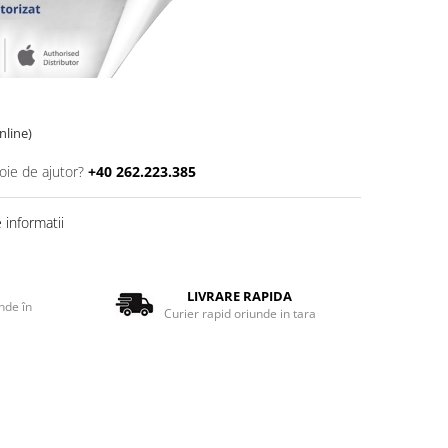
online)
oie de ajutor?
+40 262.223.385
informatii
LIVRARE RAPIDA
nde în
Curier rapid oriunde in tara