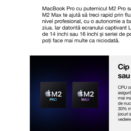
Hard Disc-uri
Carcase
Surse
Cooler
Servere & Componente
Componente Server
Servere
Software
Retelistica & Supraveghere
Printing
Multifunctionale
Imprimante
Imprimante 3D