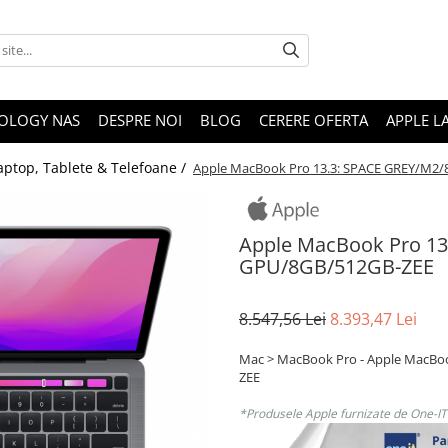
OLOGY NAS
DESPRE NOI
BLOG
CERERE OFERTA
APPLE L
aptop, Tablete & Telefoane /
Apple MacBook Pro 13.3: SPACE GREY/M2
Apple MacBook Pro 1
GPU/8GB/512GB-ZEE
8.547,56 Lei
8.393,47 Lei
Mac > MacBook Pro - Apple MacBo
ZEE
*Produsele Apple furnizate de One-IT s