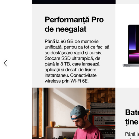
TV, Multimedia & Electronice
Televizoare & accesorii
Multiboard & Accessorii
Multimedia
Foto & Video
Cloud si Aplicatii SaaS
Sisteme Videoconferinta
Securitate Date
Firewall
Antivirus