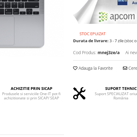
STOC EPUIZAT
Durata de livrare:
3 - 7 zile (stoc 
Cod Produs:
mnej3ze/a
Ai nev
Adauga la Favorite
Cere 
ACHIZITIE PRIN SICAP
SUPORT TEHNIC
Produsele si serviciile One-IT pot fi
Suport SPECIALIZAT oriu
achizitionate si prin SICAP/ SEAP
România