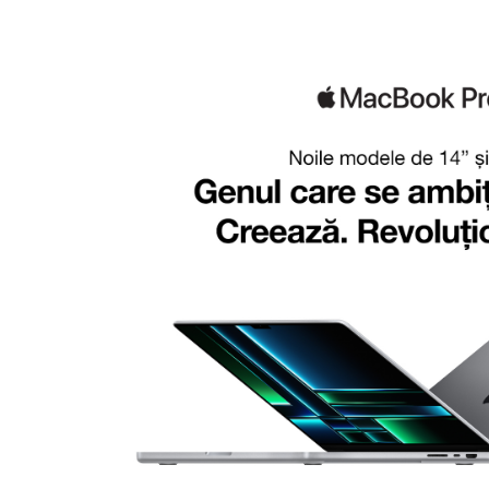
Periferice PC
Camere Web
Adaptoare
Boxe
Mouse
Casti
Mouse Pad
Tastaturi
USB Hub
Componente PC
Placi de Baza
Placi Video
CPU
Memorii
SSD