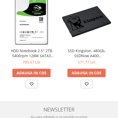
HDD Notebook 2.5" 2TB
SSD Kingston, 480Gb,
5400rpm 128M SATA3
SSDNow A400
SEAGATE
"SA400S37/480G"
785,67 Lei
571,77 Lei
ADAUGA IN COS
ADAUGA IN COS
NEWSLETTER
Nu rata ofertele si promotiile noastre