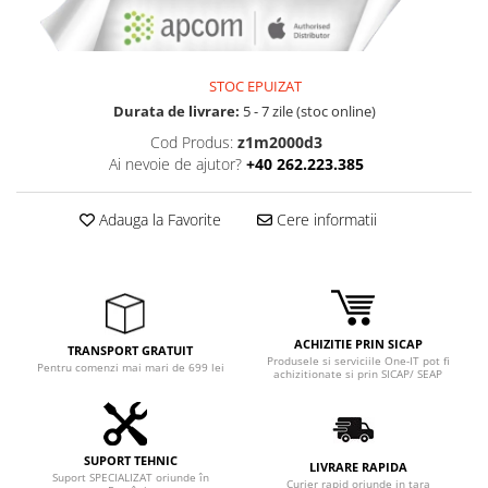
STOC EPUIZAT
Durata de livrare:
5 - 7 zile (stoc online)
Cod Produs:
z1m2000d3
Ai nevoie de ajutor?
+40 262.223.385
Adauga la Favorite
Cere informatii
ACHIZITIE PRIN SICAP
TRANSPORT GRATUIT
Produsele si serviciile One-IT pot fi
Pentru comenzi mai mari de 699 lei
achizitionate si prin SICAP/ SEAP
SUPORT TEHNIC
LIVRARE RAPIDA
Suport SPECIALIZAT oriunde în
Curier rapid oriunde in tara