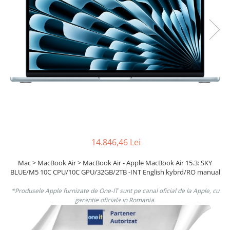
Boxe
Smartphone IPhone
Mouse
Casti
Mouse Pad
Tastaturi
USB Hub
14.846,46 Lei
Mac > MacBook Air > MacBook Air - Apple MacBook Air 15.3: SKY
BLUE/M5 10C CPU/10C GPU/32GB/2TB -INT English kybrd/RO manual
*Produsele Apple furnizate de One-IT sunt pe canal oficial de la Apple, cu
garantie oficiala in Romania.