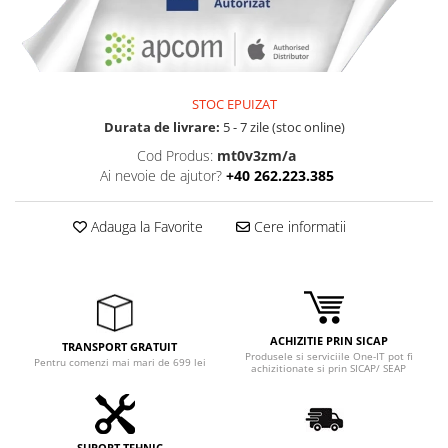
STOC EPUIZAT
Durata de livrare:
5 - 7 zile (stoc online)
Cod Produs:
mt0v3zm/a
Ai nevoie de ajutor?
+40 262.223.385
Adauga la Favorite
Cere informatii
ACHIZITIE PRIN SICAP
TRANSPORT GRATUIT
Produsele si serviciile One-IT pot fi
Pentru comenzi mai mari de 699 lei
achizitionate si prin SICAP/ SEAP
SUPORT TEHNIC