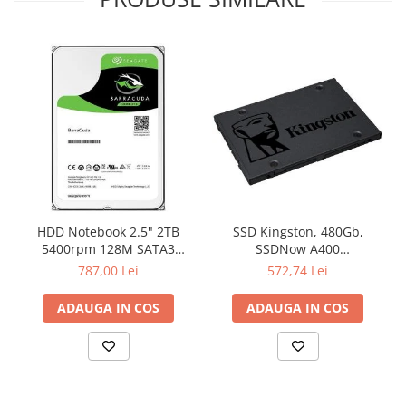
HDD Notebook 2.5" 2TB
SSD Kingston, 480Gb,
5400rpm 128M SATA3
SSDNow A400
SEAGATE
"SA400S37/480G"
787,00 Lei
572,74 Lei
ADAUGA IN COS
ADAUGA IN COS