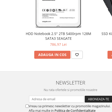
Hard Disc-uri
Carcase
Surse
Cooler
HDD Notebook 2.5" 2TB 5400rpm 128M
SSD K
SATA3 SEAGATE
Servere & Componente
786,97 Lei
Componente Server
ADAUGA IN COS
Servere
Software
Retelistica & Supraveghere
NEWSLETTER
Printing
Nu rata ofertele si promotiile noastre
Multifunctionale
Imprimante
Vreau sa primesc newsletter cu promotiile magazinului.
Imprimante 3D
Afla mai multe in
Politica de Confidentialitate