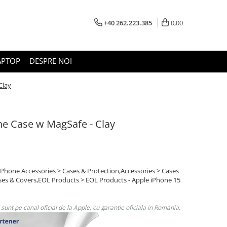
+40 262.223.385
0,00
APTOP
DESPRE NOI
Clay
ne Case w MagSafe - Clay
 iPhone Accessories > Cases & Protection,Accessories > Cases
ses & Covers,EOL Products > EOL Products - Apple iPhone 15
unt pe canal oficial de la Apple, cu garantie oficiala in Romania.