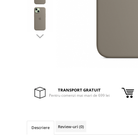
Inele Smart
Ochelari Smart
Smartphone IPhone
Sisteme PC & Periferice
Sisteme Desktop & Monitoare
PC NUC
Gaming PC & Console
Desk Gaming
TRANSPORT GRATUIT
Microfoane & Casti Gaming
Pentru comenzi mai mari de 699 lei
Mouse Gaming
Scaune Gaming
Tastaturi Gaming
Review-uri
(0)
Card Reader
Descriere