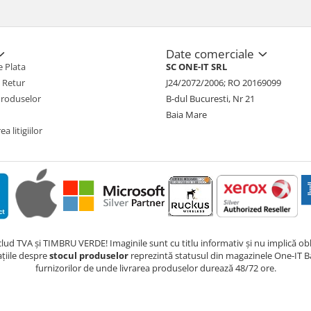
Date comerciale
 Plata
SC ONE-IT SRL
e Retur
J24/2072/2006; RO 20169099
Produselor
B-dul Bucuresti, Nr 21
Baia Mare
a litigiilor
nclud TVA și TIMBRU VERDE! Imaginile sunt cu titlu informativ și nu implică obli
ațiile despre
stocul produselor
reprezintă statusul din magazinele One-IT Ba
furnizorilor de unde livrarea produselor durează 48/72 ore.