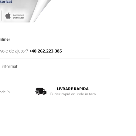
online)
evoie de ajutor?
+40 262.223.385
informatii
LIVRARE RAPIDA
nde în
Curier rapid oriunde in tara