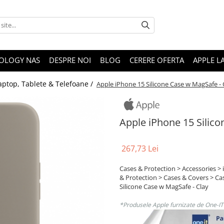
OLOGY NAS
DESPRE NOI
BLOG
CERERE OFERTA
APPLE L
aptop, Tablete & Telefoane /
Apple iPhone 15 Silicone Case w MagSafe - 
Apple iPhone 15 Silico
267,73 Lei
Cases & Protection > Accessories >
& Protection > Cases & Covers > Ca
Silicone Case w MagSafe - Clay
*Produsele Apple furnizate de One-IT s