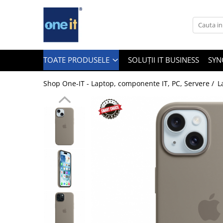
Toate Produsele
Laptop, Tablete & Telefoane
TOATE PRODUSELE
SOLUȚII IT BUSINESS
SYN
Shop One-IT - Laptop, componente IT, PC, Servere /
L
Laptop / Notebook
Notebook Consumer
Accesorii Laptop
Componente Laptop
Tablete & accesorii
Telefoane & accesorii
Smart Watch
Apple AirTag