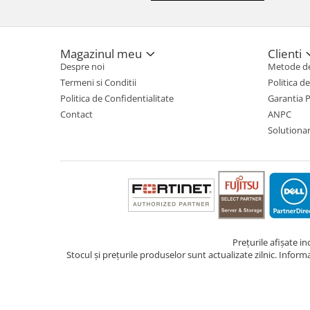
TV, Multimedia & Electronice
Televizoare & accesorii
Magazinul meu
Clienti
Despre noi
Metode de
Multiboard & Accessorii
Termeni si Conditii
Politica d
Multimedia
Politica de Confidentialitate
Garantia 
Contact
ANPC
Foto & Video
Solutionare
Cloud si Aplicatii SaaS
Sisteme Videoconferinta
Securitate Date
Firewall
Antivirus
Prețurile afișate i
Stocul și prețurile produselor sunt actualizate zilnic. Inform