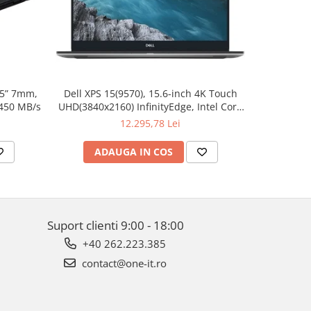
.5” 7mm,
Dell XPS 15(9570), 15.6-inch 4K Touch
Apple W
 450 MB/s
UHD(3840x2160) InfinityEdge, Intel Core
Aluminum 
i7-8750H, 16GB(2x8GB) DDR4 2666MHz,
12.295,78 Lei
512GB PCIe SSD, noDVD, Nvidia GTX
1050Ti 4GB, Killer Wifi 802.11ac, BT,
ADAUGA IN COS
AD
FGPR, Backlit
Suport clienti
9:00 - 18:00
+40 262.223.385
contact@one-it.ro