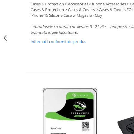
Periferice PC
Cases & Protection > Accessories > iPhone Accessories > C
Camere Web
Cases & Protection > Cases & Covers > Cases & Covers,EOL
iPhone 15 Silicone Case w MagSafe - Clay
Adaptoare
Boxe
-
*produsele cu durata de livrare: 3 - 21 zile - sunt pe stoc l
enuntata in zile lucratoare)
Mouse
Informatii conformitate produs
Casti
Mouse Pad
Tastaturi
USB Hub
Componente PC
Placi de Baza
Placi Video
CPU
Memorii
SSD