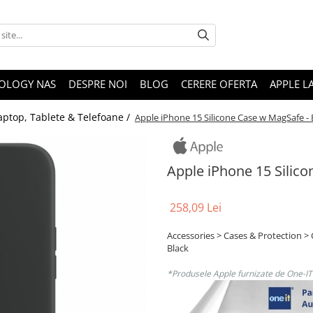
OLOGY NAS
DESPRE NOI
BLOG
CERERE OFERTA
APPLE L
aptop, Tablete & Telefoane /
Apple iPhone 15 Silicone Case w MagSafe - 
Apple iPhone 15 Silic
258,09 Lei
Accessories > Cases & Protection > 
Black
*Produsele Apple furnizate de One-IT s