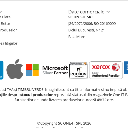
Date comerciale
 Plata
SC ONE-IT SRL
e Retur
J24/2072/2006; RO 20169099
Produselor
B-dul Bucuresti, Nr 21
Baia Mare
a litigiilor
nclud TVA și TIMBRU VERDE! Imaginile sunt cu titlu informativ și nu implică obli
ațiile despre
stocul produselor
reprezintă statusul din magazinele One-IT Ba
furnizorilor de unde livrarea produselor durează 48/72 ore.
©Copyright SC ONE-IT SRL 2026