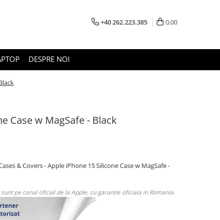
+40 262.223.385
0,00
APTOP
DESPRE NOI
Black
one Case w MagSafe - Black
Cases & Covers - Apple iPhone 15 Silicone Case w MagSafe -
unt pe canal oficial de la Apple, cu garantie oficiala in Romania.