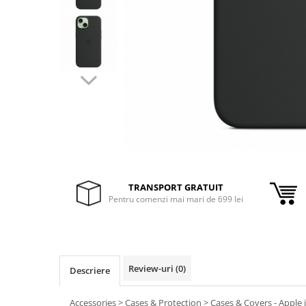
Inele Smart
Ochelari Smart
Smartphone IPhone
Sisteme PC & Periferice
Sisteme Desktop & Monitoare
PC NUC
Gaming PC & Console
Desk Gaming
TRANSPORT GRATUIT
Pentru comenzi mai mari de 699 lei
Microfoane & Casti Gaming
Mouse Gaming
Scaune Gaming
Tastaturi Gaming
Review-uri
(0)
Descriere
Card Reader
Accessories > Cases & Protection > Cases & Covers - Apple 