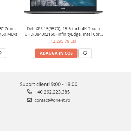
.5” 7mm,
Dell XPS 15(9570), 15.6-inch 4K Touch
Apple W
 450 MB/s
UHD(3840x2160) InfinityEdge, Intel Core
Aluminum 
i7-8750H, 16GB(2x8GB) DDR4 2666MHz,
12.295,78 Lei
512GB PCIe SSD, noDVD, Nvidia GTX
1050Ti 4GB, Killer Wifi 802.11ac, BT,
ADAUGA IN COS
AD
FGPR, Backlit
Suport clienti
9:00 - 18:00
+40 262.223.385
contact@one-it.ro