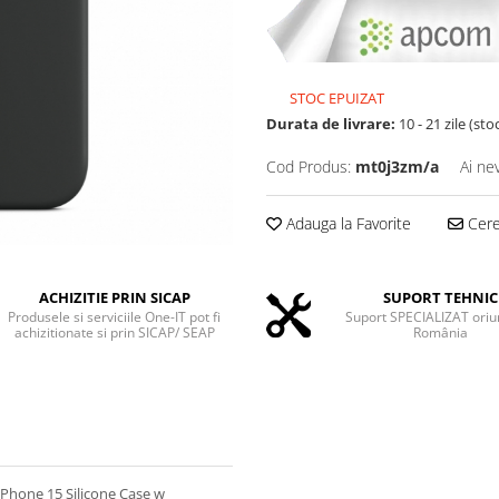
STOC EPUIZAT
Durata de livrare:
10 - 21 zile (sto
Cod Produs:
mt0j3zm/a
Ai ne
Adauga la Favorite
Cere 
ACHIZITIE PRIN SICAP
SUPORT TEHNIC
Produsele si serviciile One-IT pot fi
Suport SPECIALIZAT oriu
achizitionate si prin SICAP/ SEAP
România
iPhone 15 Silicone Case w