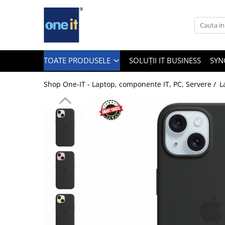
Toate Produsele
Laptop, Tablete & Telefoane
TOATE PRODUSELE
SOLUȚII IT BUSINESS
SYN
Shop One-IT - Laptop, componente IT, PC, Servere /
L
Laptop / Notebook
Notebook Consumer
Accesorii Laptop
Componente Laptop
Tablete & accesorii
Telefoane & accesorii
Smart Watch
Apple AirTag