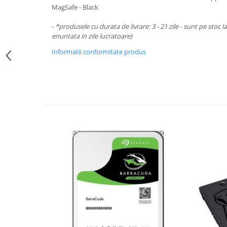
Periferice PC
MagSafe - Black
Camere Web
-
*produsele cu durata de livrare: 3 - 21 zile - sunt pe stoc l
Adaptoare
enuntata in zile lucratoare)
Boxe
Informatii conformitate produs
Mouse
Casti
Mouse Pad
Tastaturi
USB Hub
Componente PC
Placi de Baza
Placi Video
CPU
Memorii
SSD