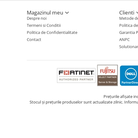
TV, Multimedia & Electronice
Magazinul meu
Clienti
Despre noi
Metode de
Televizoare & accesorii
Termeni si Conditii
Politica d
Multiboard & Accessorii
Politica de Confidentialitate
Garantia 
Contact
ANPC
Multimedia
Solutionare
Foto & Video
Cloud si Aplicatii SaaS
Sisteme Videoconferinta
Securitate Date
Firewall
Prețurile afișate i
Stocul și prețurile produselor sunt actualizate zilnic. Inform
Antivirus