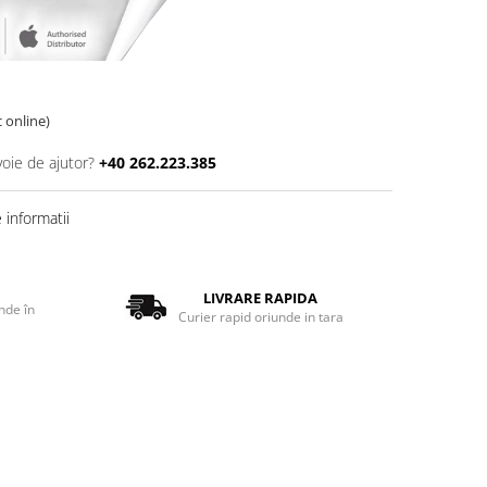
c online)
voie de ajutor?
+40 262.223.385
informatii
LIVRARE RAPIDA
nde în
Curier rapid oriunde in tara