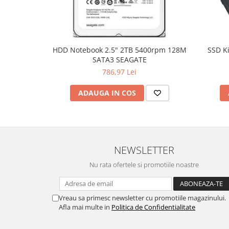
Hard Disc-uri
Carcase
Surse
HDD Notebook 2.5" 2TB 5400rpm 128M
SSD K
SATA3 SEAGATE
Cooler
786,97 Lei
Servere & Componente
ADAUGA IN COS
Componente Server
Servere
Software
NEWSLETTER
Retelistica & Supraveghere
Nu rata ofertele si promotiile noastre
Printing
Multifunctionale
Vreau sa primesc newsletter cu promotiile magazinului.
Imprimante
Afla mai multe in
Politica de Confidentialitate
Imprimante 3D