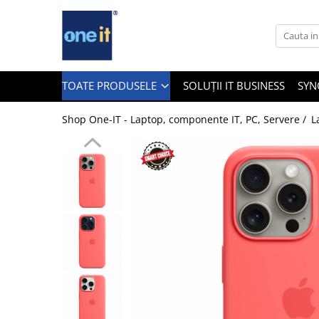
Toate Produsele
Laptop, Tablete & Telefoane
TOATE PRODUSELE
SOLUȚII IT BUSINESS
SYN
Shop One-IT - Laptop, componente IT, PC, Servere /
L
Laptop / Notebook
Notebook Consumer
Accesorii Laptop
Componente Laptop
Tablete & accesorii
Telefoane & accesorii
Smart Watch
Apple AirTag