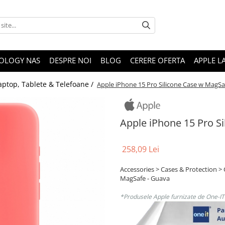
OLOGY NAS
DESPRE NOI
BLOG
CERERE OFERTA
APPLE L
aptop, Tablete & Telefoane /
Apple iPhone 15 Pro Silicone Case w MagSa
Apple iPhone 15 Pro S
258,09 Lei
Accessories > Cases & Protection > 
MagSafe - Guava
*Produsele Apple furnizate de One-IT s