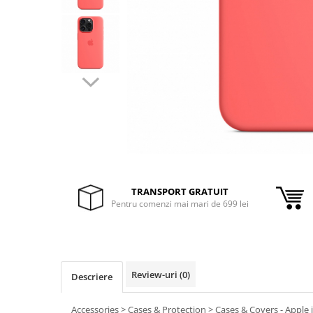
Inele Smart
Ochelari Smart
Smartphone IPhone
Sisteme PC & Periferice
Sisteme Desktop & Monitoare
PC NUC
Gaming PC & Console
Desk Gaming
TRANSPORT GRATUIT
Pentru comenzi mai mari de 699 lei
Microfoane & Casti Gaming
Mouse Gaming
Scaune Gaming
Tastaturi Gaming
Review-uri
(0)
Descriere
Card Reader
Accessories > Cases & Protection > Cases & Covers - Apple 