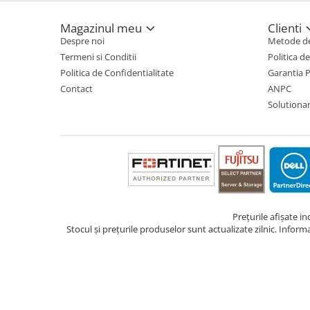
TV, Multimedia & Electronice
Magazinul meu
Clienti
Despre noi
Metode de
Televizoare & accesorii
Termeni si Conditii
Politica d
Multiboard & Accessorii
Politica de Confidentialitate
Garantia 
Contact
ANPC
Multimedia
Solutionare
Foto & Video
Cloud si Aplicatii SaaS
Sisteme Videoconferinta
Securitate Date
Firewall
Prețurile afișate i
Stocul și prețurile produselor sunt actualizate zilnic. Inform
Antivirus