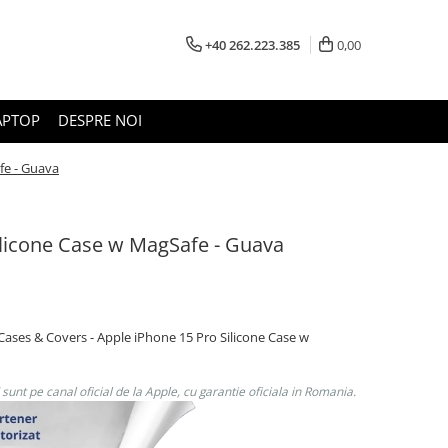
+40 262.223.385
0,00
APTOP
DESPRE NOI
fe - Guava
ilicone Case w MagSafe - Guava
Cases & Covers - Apple iPhone 15 Pro Silicone Case w
unt pe canal oficial de la Apple, cu garantie oficiala in Romania.