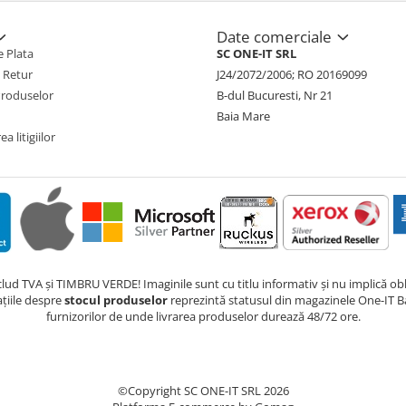
Date comerciale
 Plata
SC ONE-IT SRL
e Retur
J24/2072/2006; RO 20169099
Produselor
B-dul Bucuresti, Nr 21
Baia Mare
a litigiilor
nclud TVA și TIMBRU VERDE! Imaginile sunt cu titlu informativ și nu implică obli
ațiile despre
stocul produselor
reprezintă statusul din magazinele One-IT Ba
furnizorilor de unde livrarea produselor durează 48/72 ore.
©Copyright SC ONE-IT SRL 2026