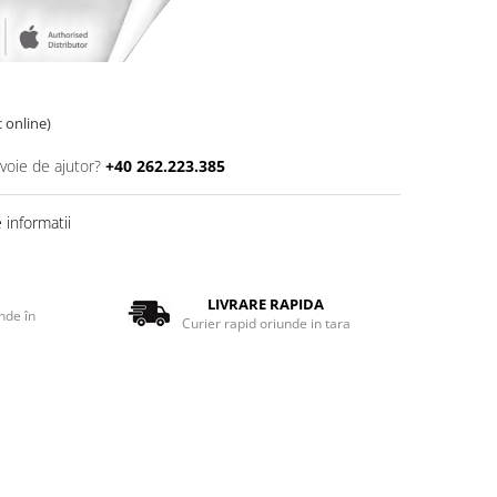
c online)
voie de ajutor?
+40 262.223.385
informatii
LIVRARE RAPIDA
nde în
Curier rapid oriunde in tara