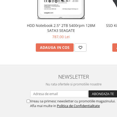
Hard Disc-uri
Carcase
Surse
HDD Notebook 2.5" 2TB 5400rpm 128M
SSD K
SATA3 SEAGATE
Cooler
787,00 Lei
Servere & Componente
ADAUGA IN COS
Componente Server
Servere
Software
NEWSLETTER
Retelistica & Supraveghere
Nu rata ofertele si promotiile noastre
Printing
Multifunctionale
Vreau sa primesc newsletter cu promotiile magazinului.
Imprimante
Afla mai multe in
Politica de Confidentialitate
Imprimante 3D