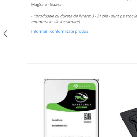
Periferice PC
MagSafe - Guava
Camere Web
-
*produsele cu durata de livrare: 3 - 21 zile - sunt pe stoc l
Adaptoare
enuntata in zile lucratoare)
Boxe
Informatii conformitate produs
Mouse
Casti
Mouse Pad
Tastaturi
USB Hub
Componente PC
Placi de Baza
Placi Video
CPU
Memorii
SSD