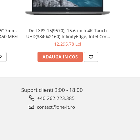
.5” 7mm,
Dell XPS 15(9570), 15.6-inch 4K Touch
Apple W
 450 MB/s
UHD(3840x2160) InfinityEdge, Intel Core
Aluminum 
i7-8750H, 16GB(2x8GB) DDR4 2666MHz,
12.295,78 Lei
512GB PCIe SSD, noDVD, Nvidia GTX
1050Ti 4GB, Killer Wifi 802.11ac, BT,
ADAUGA IN COS
AD
FGPR, Backlit
Suport clienti
9:00 - 18:00
+40 262.223.385
contact@one-it.ro