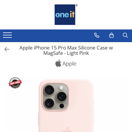
Toate Produsele
Laptop, Tablete & Telefoane
Laptop / Notebook
Apple iPhone 15 Pro Max Silicone Case w
MagSafe - Light Pink
Notebook Consumer
Accesorii Laptop
Componente Laptop
Tablete & accesorii
Telefoane & accesorii
Smart Watch
Apple AirTag
Inele Smart