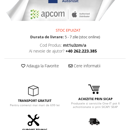
Adaptoare
Boxe
Mouse
Casti
STOC EPUIZAT
Mouse Pad
Durata de livrare:
5 - 7 zile (stoc online)
Tastaturi
Cod Produs:
mt1u3zm/a
USB Hub
Ai nevoie de ajutor?
+40 262.223.385
Componente PC
Adauga la Favorite
Cere informatii
Placi de Baza
Placi Video
CPU
ACHIZITIE PRIN SICAP
Memorii
TRANSPORT GRATUIT
Produsele si serviciile One-IT pot fi
Pentru comenzi mai mari de 699 lei
achizitionate si prin SICAP/ SEAP
SSD
Hard Disc-uri
SUPORT TEHNIC