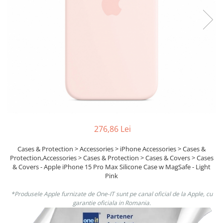
Ochelari Smart
Smartphone IPhone
Sisteme PC & Periferice
Sisteme Desktop & Monitoare
PC NUC
Gaming PC & Console
Desk Gaming
Microfoane & Casti Gaming
276,86 Lei
Mouse Gaming
Cases & Protection > Accessories > iPhone Accessories > Cases &
Scaune Gaming
Protection,Accessories > Cases & Protection > Cases & Covers > Cases
Tastaturi Gaming
& Covers - Apple iPhone 15 Pro Max Silicone Case w MagSafe - Light
Pink
Card Reader
*Produsele Apple furnizate de One-IT sunt pe canal oficial de la Apple, cu
Periferice PC
garantie oficiala in Romania.
Camere Web