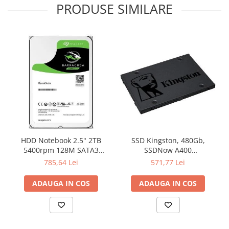
PRODUSE SIMILARE
Televizoare & accesorii
Multiboard & Accessorii
Multimedia
Foto & Video
Cloud si Aplicatii SaaS
Sisteme Videoconferinta
Securitate Date
Firewall
HDD Notebook 2.5" 2TB
SSD Kingston, 480Gb,
Antivirus
5400rpm 128M SATA3
SSDNow A400
SEAGATE
"SA400S37/480G"
785,64 Lei
571,77 Lei
ADAUGA IN COS
ADAUGA IN COS