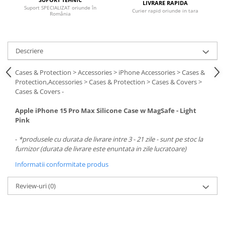
Carcase
LIVRARE RAPIDA
Suport SPECIALIZAT oriunde în
Curier rapid oriunde in tara
România
Surse
Cooler
Descriere
Servere & Componente
Cases & Protection > Accessories > iPhone Accessories > Cases &
Componente Server
Protection,Accessories > Cases & Protection > Cases & Covers >
Cases & Covers -
Servere
Apple iPhone 15 Pro Max Silicone Case w MagSafe - Light
Software
Pink
Retelistica & Supraveghere
-
*produsele cu durata de livrare intre 3 - 21 zile - sunt pe stoc la
Printing
furnizor (durata de livrare este enuntata in zile lucratoare)
Multifunctionale
Informatii conformitate produs
Imprimante
Review-uri
(0)
Imprimante 3D
TV, Multimedia & Electronice