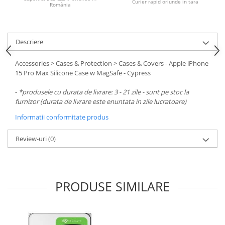
Carcase
Curier rapid oriunde in tara
România
Surse
Cooler
Descriere
Servere & Componente
Accessories > Cases & Protection > Cases & Covers - Apple iPhone
15 Pro Max Silicone Case w MagSafe - Cypress
Componente Server
Servere
-
*produsele cu durata de livrare: 3 - 21 zile - sunt pe stoc la
furnizor (durata de livrare este enuntata in zile lucratoare)
Software
Informatii conformitate produs
Retelistica & Supraveghere
Review-uri
(0)
Printing
Multifunctionale
Imprimante
PRODUSE SIMILARE
Imprimante 3D
TV, Multimedia & Electronice