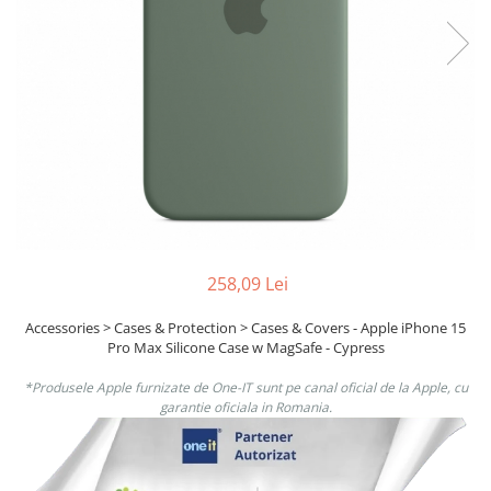
Ochelari Smart
Smartphone IPhone
Sisteme PC & Periferice
Sisteme Desktop & Monitoare
PC NUC
Gaming PC & Console
Desk Gaming
Microfoane & Casti Gaming
258,09 Lei
Mouse Gaming
Accessories > Cases & Protection > Cases & Covers - Apple iPhone 15
Scaune Gaming
Pro Max Silicone Case w MagSafe - Cypress
Tastaturi Gaming
*Produsele Apple furnizate de One-IT sunt pe canal oficial de la Apple, cu
Card Reader
garantie oficiala in Romania.
Periferice PC
Camere Web