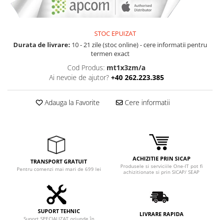
Adaptoare
Boxe
Mouse
STOC EPUIZAT
Casti
Durata de livrare:
10 - 21 zile (stoc online) - cere informatii pentru
termen exact
Mouse Pad
Cod Produs:
mt1x3zm/a
Tastaturi
Ai nevoie de ajutor?
+40 262.223.385
USB Hub
Componente PC
Adauga la Favorite
Cere informatii
Placi de Baza
Placi Video
CPU
ACHIZITIE PRIN SICAP
TRANSPORT GRATUIT
Produsele si serviciile One-IT pot fi
Memorii
Pentru comenzi mai mari de 699 lei
achizitionate si prin SICAP/ SEAP
SSD
Hard Disc-uri
SUPORT TEHNIC
LIVRARE RAPIDA
Suport SPECIALIZAT oriunde în