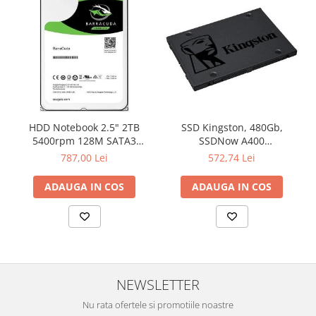
Televizoare & accesorii
Multiboard & Accessorii
Multimedia
Foto & Video
Cloud si Aplicatii SaaS
HDD Notebook 2.5" 2TB
SSD Kingston, 480Gb,
Sisteme Videoconferinta
5400rpm 128M SATA3
SSDNow A400
Securitate Date
SEAGATE
"SA400S37/480G"
787,00 Lei
572,74 Lei
Firewall
ADAUGA IN COS
ADAUGA IN COS
Antivirus
NEWSLETTER
Nu rata ofertele si promotiile noastre