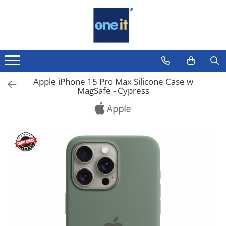
Toate Produsele
Laptop, Tablete & Telefoane
Laptop / Notebook
Apple iPhone 15 Pro Max Silicone Case w
MagSafe - Cypress
Notebook Consumer
Accesorii Laptop
Componente Laptop
Tablete & accesorii
Telefoane & accesorii
Smart Watch
Apple AirTag
Inele Smart