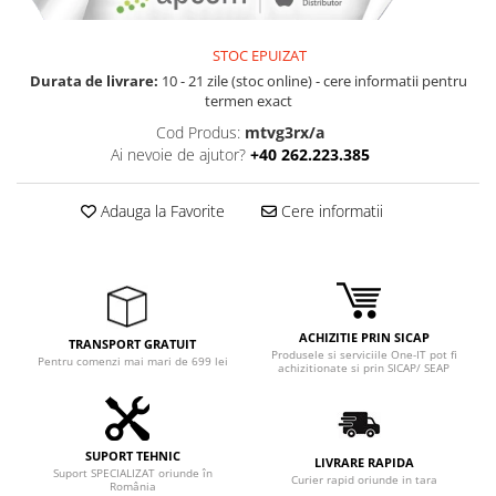
STOC EPUIZAT
Durata de livrare:
10 - 21 zile (stoc online) - cere informatii pentru
termen exact
Cod Produs:
mtvg3rx/a
Ai nevoie de ajutor?
+40 262.223.385
Adauga la Favorite
Cere informatii
ACHIZITIE PRIN SICAP
TRANSPORT GRATUIT
Produsele si serviciile One-IT pot fi
Pentru comenzi mai mari de 699 lei
achizitionate si prin SICAP/ SEAP
SUPORT TEHNIC
LIVRARE RAPIDA
Suport SPECIALIZAT oriunde în
Curier rapid oriunde in tara
România