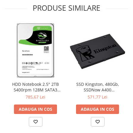
PRODUSE SIMILARE
HDD Notebook 2.5" 2TB
SSD Kingston, 480Gb,
5400rpm 128M SATA3
SSDNow A400
SEAGATE
"SA400S37/480G"
785,67 Lei
571,77 Lei
ADAUGA IN COS
ADAUGA IN COS