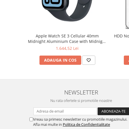
Hard Disc-uri
Carcase
Surse
Apple Watch SE 3 Cellular 40mm
HDD Notebook 2.5" 2TB 5400rpm 128M
Cooler
Midnight Aluminium Case with Midnight
Sport Band - S/M
Servere & Componente
1.644,52 Lei
Componente Server
ADAUGA IN COS
Servere
Software
Retelistica & Supraveghere
NEWSLETTER
Printing
Nu rata ofertele si promotiile noastre
Multifunctionale
Imprimante
Vreau sa primesc newsletter cu promotiile magazinului.
Afla mai multe in
Politica de Confidentialitate
Imprimante 3D