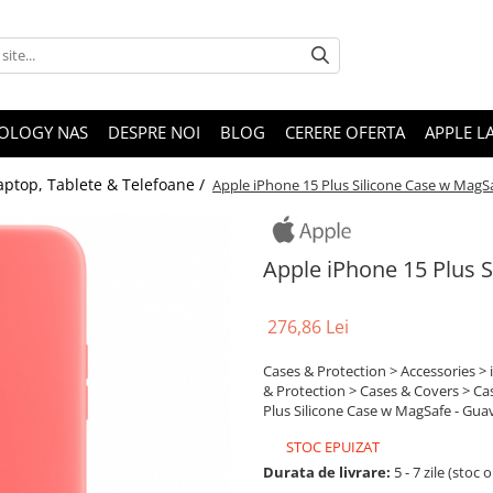
OLOGY NAS
DESPRE NOI
BLOG
CERERE OFERTA
APPLE L
aptop, Tablete & Telefoane /
Apple iPhone 15 Plus Silicone Case w MagS
Apple iPhone 15 Plus 
276,86 Lei
Cases & Protection > Accessories >
& Protection > Cases & Covers > Ca
Plus Silicone Case w MagSafe - Gua
STOC EPUIZAT
Durata de livrare:
5 - 7 zile (stoc 