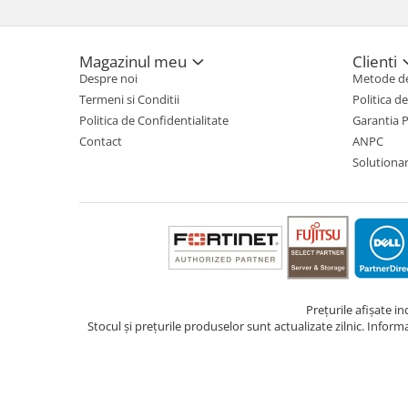
TV, Multimedia & Electronice
Televizoare & accesorii
Magazinul meu
Clienti
Despre noi
Metode de
Multiboard & Accessorii
Termeni si Conditii
Politica d
Politica de Confidentialitate
Garantia 
Multimedia
Contact
ANPC
Foto & Video
Solutionare
Cloud si Aplicatii SaaS
Sisteme Videoconferinta
Securitate Date
Firewall
Antivirus
Prețurile afișate i
Stocul și prețurile produselor sunt actualizate zilnic. Inform