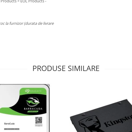
 Products > EOL Products -
toc la furnizor (durata de livrare
PRODUSE SIMILARE