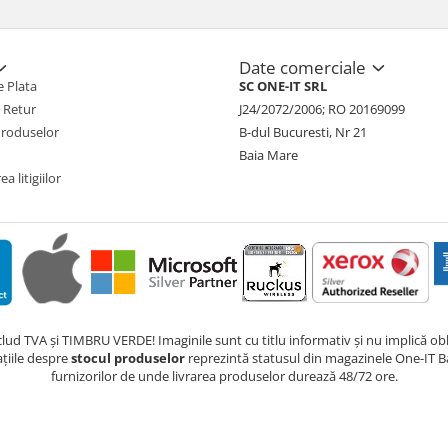
Date comerciale
 Plata
SC ONE-IT SRL
e Retur
J24/2072/2006; RO 20169099
Produselor
B-dul Bucuresti, Nr 21
Baia Mare
a litigiilor
nclud TVA și TIMBRU VERDE! Imaginile sunt cu titlu informativ și nu implică obli
ațiile despre
stocul produselor
reprezintă statusul din magazinele One-IT Ba
furnizorilor de unde livrarea produselor durează 48/72 ore.