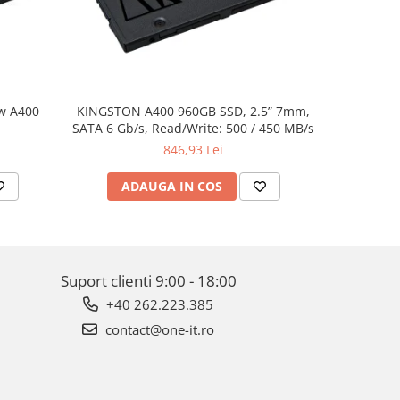
w A400
KINGSTON A400 960GB SSD, 2.5” 7mm,
Dell XPS 
SATA 6 Gb/s, Read/Write: 500 / 450 MB/s
UHD(3840x2
i7-8750H,
846,93 Lei
512GB PC
1050Ti 4
ADAUGA IN COS
AD
Suport clienti
9:00 - 18:00
+40 262.223.385
contact@one-it.ro