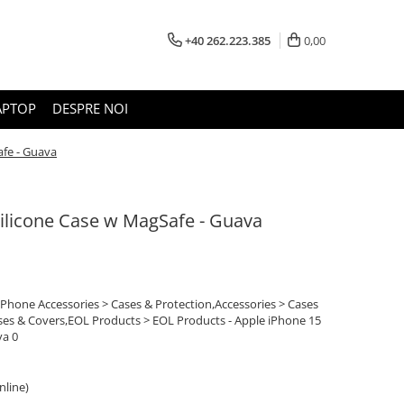
+40 262.223.385
0,00
APTOP
DESPRE NOI
afe - Guava
Silicone Case w MagSafe - Guava
 iPhone Accessories > Cases & Protection,Accessories > Cases
ses & Covers,EOL Products > EOL Products - Apple iPhone 15
va 0
online)