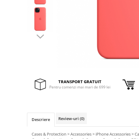
Inele Smart
Ochelari Smart
Smartphone IPhone
Sisteme PC & Periferice
Sisteme Desktop & Monitoare
PC NUC
Gaming PC & Console
TRANSPORT GRATUIT
Desk Gaming
Pentru comenzi mai mari de 699 lei
Microfoane & Casti Gaming
Mouse Gaming
Scaune Gaming
Tastaturi Gaming
Review-uri
(0)
Descriere
Card Reader
Cases & Protection > Accessories > iPhone Accessories > C