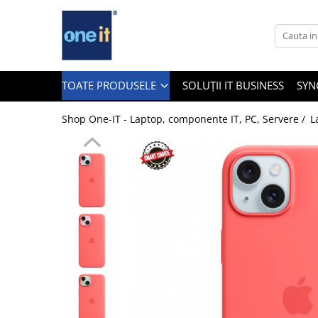
Toate Produsele
Laptop, Tablete & Telefoane
TOATE PRODUSELE
SOLUȚII IT BUSINESS
SYN
Shop One-IT - Laptop, componente IT, PC, Servere /
L
Laptop / Notebook
Notebook Consumer
Accesorii Laptop
Componente Laptop
Tablete & accesorii
Telefoane & accesorii
Smart Watch
Apple AirTag