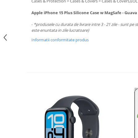
Periferice PC
Cases & Protection > Cases & Covers > Cases & Covers,EOL
Camere Web
Apple iPhone 15 Plus Silicone Case w MagSafe - Guava
Adaptoare
-
*produsele cu durata de livrare intre 3 - 21 zile - sunt pe s
Boxe
este enuntata in zile lucratoare)
Mouse
Informatii conformitate produs
Casti
Mouse Pad
Tastaturi
USB Hub
Componente PC
Placi de Baza
Placi Video
CPU
Memorii
SSD