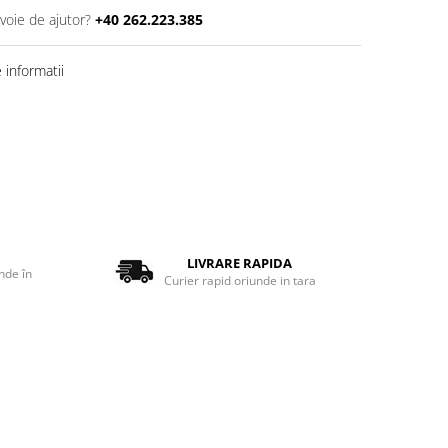
voie de ajutor?
+40 262.223.385
informatii
LIVRARE RAPIDA
nde în
Curier rapid oriunde in tara