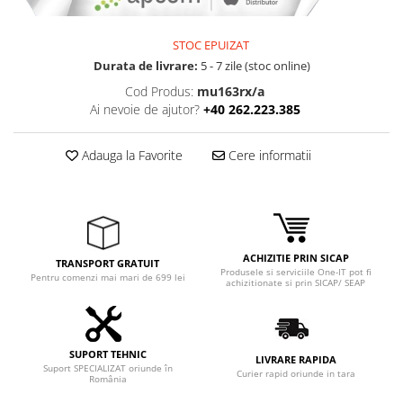
Adaptoare
Boxe
STOC EPUIZAT
Mouse
Durata de livrare:
5 - 7 zile (stoc online)
Casti
Cod Produs:
mu163rx/a
Mouse Pad
Ai nevoie de ajutor?
+40 262.223.385
Tastaturi
USB Hub
Adauga la Favorite
Cere informatii
Componente PC
Placi de Baza
Placi Video
ACHIZITIE PRIN SICAP
TRANSPORT GRATUIT
Produsele si serviciile One-IT pot fi
CPU
Pentru comenzi mai mari de 699 lei
achizitionate si prin SICAP/ SEAP
Memorii
SSD
SUPORT TEHNIC
LIVRARE RAPIDA
Suport SPECIALIZAT oriunde în
Hard Disc-uri
Curier rapid oriunde in tara
România