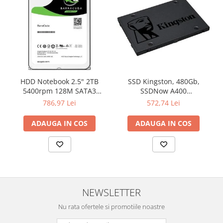
Televizoare & accesorii
Multiboard & Accessorii
Multimedia
Foto & Video
Cloud si Aplicatii SaaS
HDD Notebook 2.5" 2TB
SSD Kingston, 480Gb,
5400rpm 128M SATA3
SSDNow A400
Sisteme Videoconferinta
SEAGATE
"SA400S37/480G"
786,97 Lei
572,74 Lei
Securitate Date
Firewall
ADAUGA IN COS
ADAUGA IN COS
Antivirus
NEWSLETTER
Nu rata ofertele si promotiile noastre