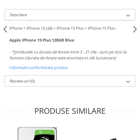
Carcase
Surse
Descriere
Cooler
iPhone > iPhone 15 (all) > iPhone 15 Plus > iPhone 15 Plus -
Servere & Componente
Apple iPhone 15 Plus 128GB Blue
Componente Server
-
*produsele cu durata de livrare intre 3 - 21 zile - sunt pe stoc la
Servere
furnizor (durata de livrare este enuntata in zile lucratoare)
Informatii conformitate produs
Software
Retelistica & Supraveghere
Review-uri
(0)
Printing
Multifunctionale
PRODUSE SIMILARE
Imprimante
Imprimante 3D
TV, Multimedia & Electronice