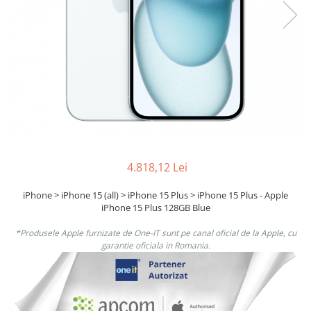
Ochelari Smart
Smartphone IPhone
Sisteme PC & Periferice
Sisteme Desktop & Monitoare
PC NUC
Gaming PC & Console
Desk Gaming
4.818,12 Lei
Microfoane & Casti Gaming
Mouse Gaming
iPhone > iPhone 15 (all) > iPhone 15 Plus > iPhone 15 Plus - Apple
iPhone 15 Plus 128GB Blue
Scaune Gaming
Tastaturi Gaming
*Produsele Apple furnizate de One-IT sunt pe canal oficial de la Apple, cu
garantie oficiala in Romania.
Card Reader
Periferice PC
Camere Web