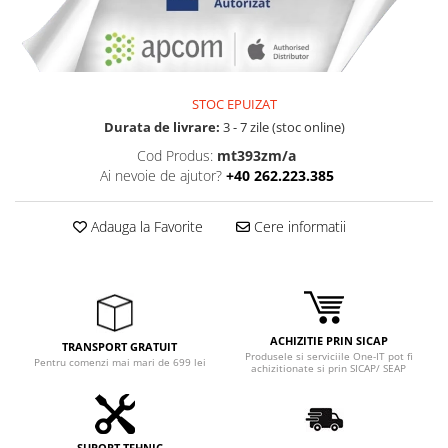
Adaptoare
Boxe
Mouse
Casti
STOC EPUIZAT
Mouse Pad
Durata de livrare:
3 - 7 zile (stoc online)
Tastaturi
Cod Produs:
mt393zm/a
USB Hub
Ai nevoie de ajutor?
+40 262.223.385
Componente PC
Adauga la Favorite
Cere informatii
Placi de Baza
Placi Video
CPU
ACHIZITIE PRIN SICAP
Memorii
TRANSPORT GRATUIT
Produsele si serviciile One-IT pot fi
Pentru comenzi mai mari de 699 lei
achizitionate si prin SICAP/ SEAP
SSD
Hard Disc-uri
SUPORT TEHNIC