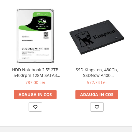
Televizoare & accesorii
Multiboard & Accessorii
Multimedia
Foto & Video
Cloud si Aplicatii SaaS
Sisteme Videoconferinta
Securitate Date
HDD Notebook 2.5" 2TB
SSD Kingston, 480Gb,
Firewall
5400rpm 128M SATA3
SSDNow A400
SEAGATE
"SA400S37/480G"
787,00 Lei
572,74 Lei
Antivirus
ADAUGA IN COS
ADAUGA IN COS