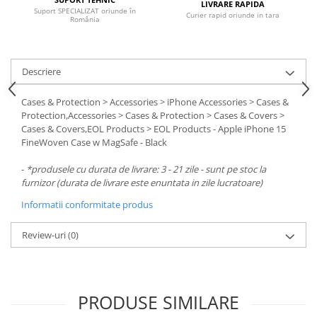
Carcase
LIVRARE RAPIDA
Suport SPECIALIZAT oriunde în
Curier rapid oriunde in tara
România
Surse
Cooler
Descriere
Servere & Componente
Cases & Protection > Accessories > iPhone Accessories > Cases &
Componente Server
Protection,Accessories > Cases & Protection > Cases & Covers >
Cases & Covers,EOL Products > EOL Products - Apple iPhone 15
Servere
FineWoven Case w MagSafe - Black
Software
-
*produsele cu durata de livrare: 3 - 21 zile - sunt pe stoc la
Retelistica & Supraveghere
furnizor (durata de livrare este enuntata in zile lucratoare)
Printing
Informatii conformitate produs
Multifunctionale
Review-uri
(0)
Imprimante
Imprimante 3D
PRODUSE SIMILARE
TV, Multimedia & Electronice