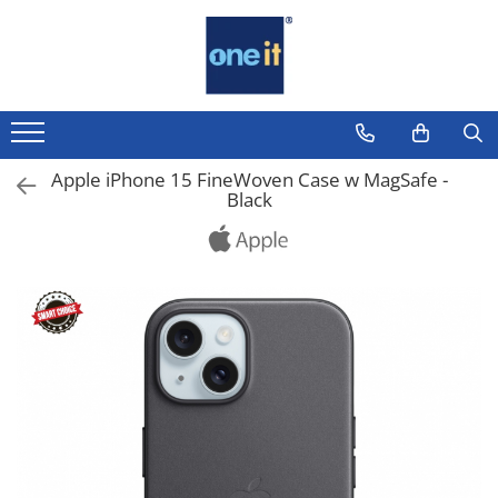
Toate Produsele
Laptop, Tablete & Telefoane
Laptop / Notebook
Apple iPhone 15 FineWoven Case w MagSafe -
Black
Notebook Consumer
Accesorii Laptop
Componente Laptop
Tablete & accesorii
Telefoane & accesorii
Smart Watch
Apple AirTag
Inele Smart