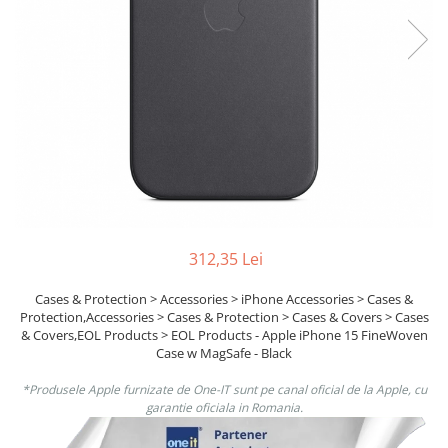
Ochelari Smart
Smartphone IPhone
Sisteme PC & Periferice
Sisteme Desktop & Monitoare
PC NUC
Gaming PC & Console
Desk Gaming
Microfoane & Casti Gaming
312,35 Lei
Mouse Gaming
Cases & Protection > Accessories > iPhone Accessories > Cases &
Scaune Gaming
Protection,Accessories > Cases & Protection > Cases & Covers > Cases
Tastaturi Gaming
& Covers,EOL Products > EOL Products - Apple iPhone 15 FineWoven
Case w MagSafe - Black
Card Reader
*Produsele Apple furnizate de One-IT sunt pe canal oficial de la Apple, cu
Periferice PC
garantie oficiala in Romania.
Camere Web