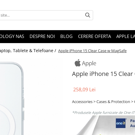
OLOGY NAS
DESPRE NOI
BLOG
CERERE OFERTA
APPLE L
aptop, Tablete & Telefoane /
Apple iPhone 15 Clear Case w MagSafe
Apple iPhone 15 Clear
258,09 Lei
Accessories > Cases & Protection >
*Produsele Apple furnizate de One-IT s