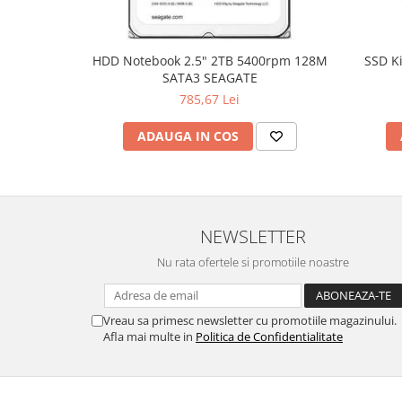
Hard Disc-uri
Carcase
HDD Notebook 2.5" 2TB 5400rpm 128M
SSD K
SATA3 SEAGATE
Surse
785,67 Lei
Cooler
ADAUGA IN COS
Servere & Componente
Componente Server
Servere
NEWSLETTER
Software
Nu rata ofertele si promotiile noastre
Retelistica & Supraveghere
Printing
Vreau sa primesc newsletter cu promotiile magazinului.
Multifunctionale
Afla mai multe in
Politica de Confidentialitate
Imprimante
Imprimante 3D