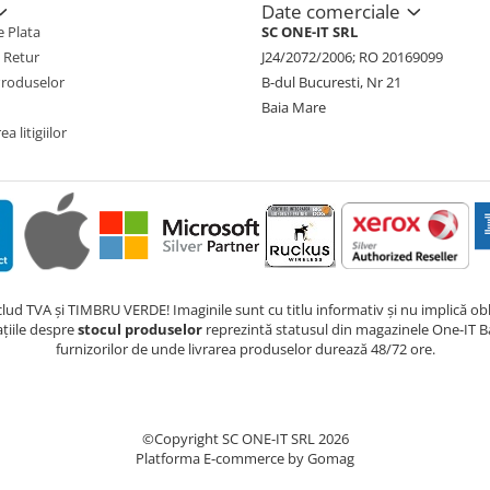
Date comerciale
 Plata
SC ONE-IT SRL
e Retur
J24/2072/2006; RO 20169099
Produselor
B-dul Bucuresti, Nr 21
Baia Mare
a litigiilor
nclud TVA și TIMBRU VERDE! Imaginile sunt cu titlu informativ și nu implică obli
ațiile despre
stocul produselor
reprezintă statusul din magazinele One-IT Ba
furnizorilor de unde livrarea produselor durează 48/72 ore.
©Copyright SC ONE-IT SRL 2026
Platforma E-commerce by Gomag