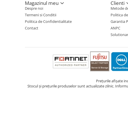
Magazinul meu
Clienti
Despre noi
Metode de
TV, Multimedia & Electronice
Termeni si Conditii
Politica d
Televizoare & accesorii
Politica de Confidentialitate
Garantia 
Multiboard & Accessorii
Contact
ANPC
Solutionare
Multimedia
Foto & Video
Cloud si Aplicatii SaaS
Sisteme Videoconferinta
Securitate Date
Prețurile afișate i
Firewall
Stocul și prețurile produselor sunt actualizate zilnic. Inform
Antivirus