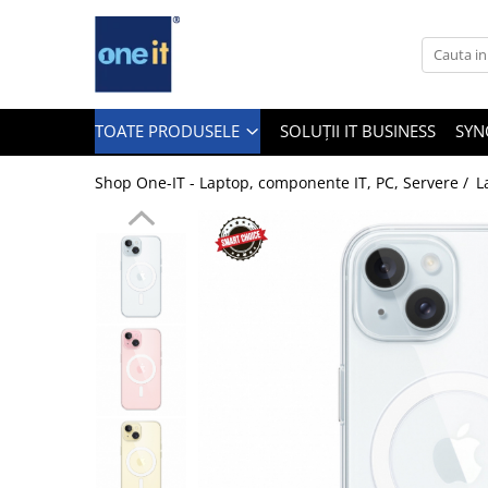
Toate Produsele
Laptop, Tablete & Telefoane
TOATE PRODUSELE
SOLUȚII IT BUSINESS
SYN
Shop One-IT - Laptop, componente IT, PC, Servere /
L
Laptop / Notebook
Notebook Consumer
Accesorii Laptop
Componente Laptop
Tablete & accesorii
Telefoane & accesorii
Smart Watch
Apple AirTag