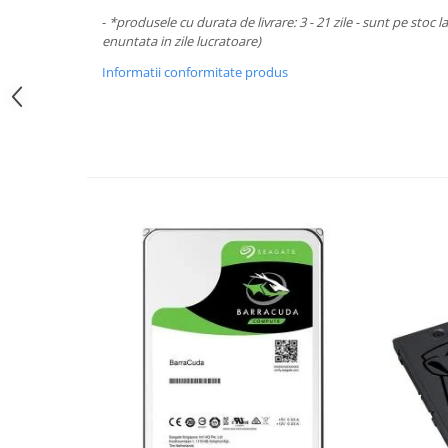
Periferice PC
-
*produsele cu durata de livrare: 3 - 21 zile - sunt pe stoc l
Camere Web
enuntata in zile lucratoare)
Adaptoare
Informatii conformitate produs
Boxe
Mouse
Casti
Mouse Pad
Tastaturi
USB Hub
Componente PC
Placi de Baza
Placi Video
CPU
Memorii
SSD