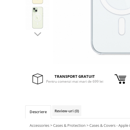
Inele Smart
Ochelari Smart
Smartphone IPhone
Sisteme PC & Periferice
Sisteme Desktop & Monitoare
PC NUC
Gaming PC & Console
TRANSPORT GRATUIT
Desk Gaming
Pentru comenzi mai mari de 699 lei
Microfoane & Casti Gaming
Mouse Gaming
Scaune Gaming
Tastaturi Gaming
Review-uri
(0)
Descriere
Card Reader
Accessories > Cases & Protection > Cases & Covers - Apple