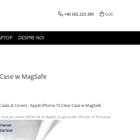
+40 262.223.385
0,00
APTOP
DESPRE NOI
 Case w MagSafe
 Cases & Covers - Apple iPhone 15 Clear Case w MagSafe
unt pe canal oficial de la Apple, cu garantie oficiala in Romania.