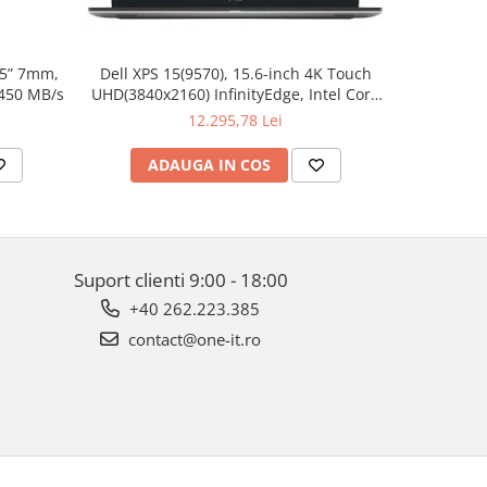
.5” 7mm,
Dell XPS 15(9570), 15.6-inch 4K Touch
Apple W
 450 MB/s
UHD(3840x2160) InfinityEdge, Intel Core
Aluminum 
i7-8750H, 16GB(2x8GB) DDR4 2666MHz,
12.295,78 Lei
512GB PCIe SSD, noDVD, Nvidia GTX
1050Ti 4GB, Killer Wifi 802.11ac, BT,
ADAUGA IN COS
AD
FGPR, Backlit
Suport clienti
9:00 - 18:00
+40 262.223.385
contact@one-it.ro