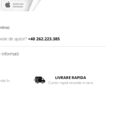
online)
voie de ajutor?
+40 262.223.385
informatii
LIVRARE RAPIDA
nde în
Curier rapid oriunde in tara