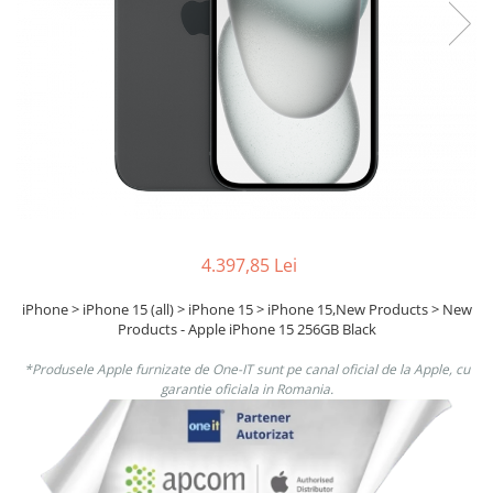
Boxe
Smartphone IPhone
Mouse
Casti
Mouse Pad
Tastaturi
USB Hub
4.397,85 Lei
iPhone > iPhone 15 (all) > iPhone 15 > iPhone 15,New Products > New
Products - Apple iPhone 15 256GB Black
*Produsele Apple furnizate de One-IT sunt pe canal oficial de la Apple, cu
garantie oficiala in Romania.