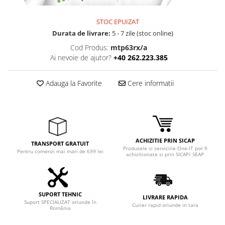
STOC EPUIZAT
Durata de livrare:
5 - 7 zile (stoc online)
Cod Produs:
mtp63rx/a
Ai nevoie de ajutor?
+40 262.223.385
Adauga la Favorite
Cere informatii
ACHIZITIE PRIN SICAP
TRANSPORT GRATUIT
Produsele si serviciile One-IT pot fi
Pentru comenzi mai mari de 699 lei
achizitionate si prin SICAP/ SEAP
SUPORT TEHNIC
LIVRARE RAPIDA
Suport SPECIALIZAT oriunde în
Curier rapid oriunde in tara
România