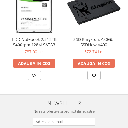
HDD Notebook 2.5" 2TB
SSD Kingston, 480Gb,
5400rpm 128M SATA3
SSDNow A400
SEAGATE
"SA400S37/480G"
787,00 Lei
572,74 Lei
ADAUGA IN COS
ADAUGA IN COS
NEWSLETTER
Nu rata ofertele si promotiile noastre