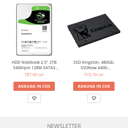
HDD Notebook 2.5" 2TB
SSD Kingston, 480Gb,
5400rpm 128M SATA3
SSDNow A400
SEAGATE
"SA400S37/480G"
787,00 Lei
572,74 Lei
ADAUGA IN COS
ADAUGA IN COS
NEWSLETTER