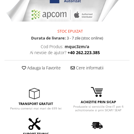
STOC EPUIZAT
Durata de livrare:
3 - 7 zile (stoc online)
Cod Produs:
mquc3zm/a
Ai nevoie de ajutor?
+40 262.223.385
Adauga la Favorite
Cere informatii
ACHIZITIE PRIN SICAP
TRANSPORT GRATUIT
Produsele si serviciile One-IT pot fi
Pentru comenzi mai mari de 699 lei
achizitionate si prin SICAP/ SEAP
SUPORT TEHNIC