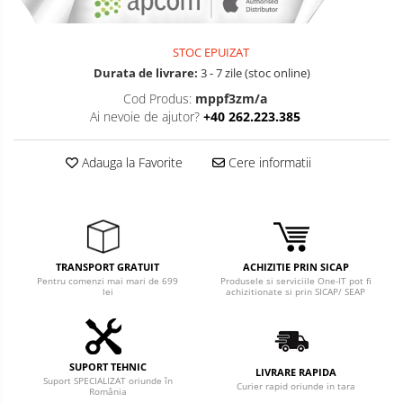
STOC EPUIZAT
Durata de livrare:
3 - 7 zile (stoc online)
Cod Produs:
mppf3zm/a
Ai nevoie de ajutor?
+40 262.223.385
Adauga la Favorite
Cere informatii
TRANSPORT GRATUIT
ACHIZITIE PRIN SICAP
Pentru comenzi mai mari de 699
Produsele si serviciile One-IT pot fi
lei
achizitionate si prin SICAP/ SEAP
SUPORT TEHNIC
LIVRARE RAPIDA
Suport SPECIALIZAT oriunde în
Curier rapid oriunde in tara
România