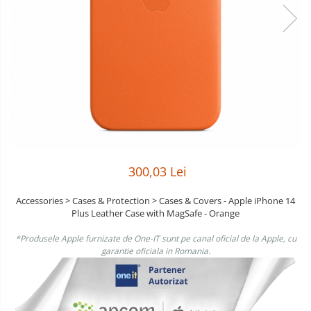
Boxe
Smartphone IPhone
Mouse
Casti
Mouse Pad
Tastaturi
USB Hub
300,03 Lei
Accessories > Cases & Protection > Cases & Covers - Apple iPhone 14
Plus Leather Case with MagSafe - Orange
*Produsele Apple furnizate de One-IT sunt pe canal oficial de la Apple, cu
garantie oficiala in Romania.