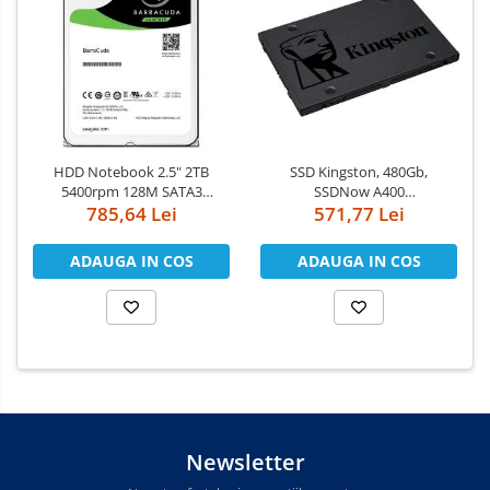
HDD Notebook 2.5" 2TB
SSD Kingston, 480Gb,
5400rpm 128M SATA3
SSDNow A400
785,64 Lei
SEAGATE
"SA400S37/480G"
571,77 Lei
ADAUGA IN COS
ADAUGA IN COS
Newsletter