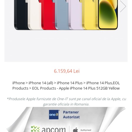
Ochelari Smart
Smartphone IPhone
Sisteme PC & Periferice
Sisteme Desktop & Monitoare
PC NUC
Gaming PC & Console
Desk Gaming
6.159,64 Lei
Microfoane & Casti Gaming
Mouse Gaming
iPhone > iPhone 14 (all) > iPhone 14 Plus > iPhone 14 Plus,EOL
Products > EOL Products - Apple iPhone 14 Plus 512GB Yellow
Scaune Gaming
Tastaturi Gaming
*Produsele Apple furnizate de One-IT sunt pe canal oficial de la Apple, cu
garantie oficiala in Romania.
Card Reader
Periferice PC
Camere Web