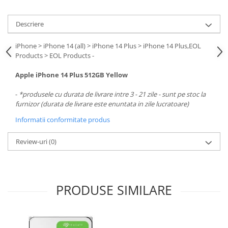
Carcase
Surse
Descriere
Cooler
iPhone > iPhone 14 (all) > iPhone 14 Plus > iPhone 14 Plus,EOL
Products > EOL Products -
Servere & Componente
Componente Server
Apple iPhone 14 Plus 512GB Yellow
Servere
-
*produsele cu durata de livrare intre 3 - 21 zile - sunt pe stoc la
furnizor (durata de livrare este enuntata in zile lucratoare)
Software
Informatii conformitate produs
Retelistica & Supraveghere
Review-uri
(0)
Printing
Multifunctionale
Imprimante
PRODUSE SIMILARE
Imprimante 3D
TV, Multimedia & Electronice