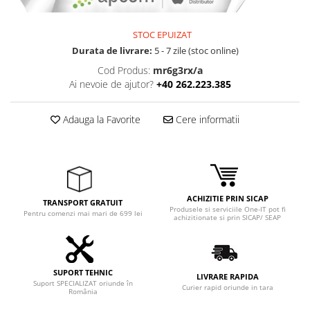
Adaptoare
Boxe
STOC EPUIZAT
Mouse
Durata de livrare:
5 - 7 zile (stoc online)
Casti
Cod Produs:
mr6g3rx/a
Mouse Pad
Ai nevoie de ajutor?
+40 262.223.385
Tastaturi
USB Hub
Adauga la Favorite
Cere informatii
Componente PC
Placi de Baza
Placi Video
ACHIZITIE PRIN SICAP
TRANSPORT GRATUIT
Produsele si serviciile One-IT pot fi
CPU
Pentru comenzi mai mari de 699 lei
achizitionate si prin SICAP/ SEAP
Memorii
SSD
SUPORT TEHNIC
LIVRARE RAPIDA
Suport SPECIALIZAT oriunde în
Hard Disc-uri
Curier rapid oriunde in tara
România