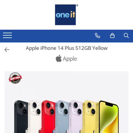
Toate Produsele
Laptop, Tablete & Telefoane
Laptop / Notebook
Apple iPhone 14 Plus 512GB Yellow
Notebook Consumer
Accesorii Laptop
Componente Laptop
Tablete & accesorii
Telefoane & accesorii
Smart Watch
Apple AirTag
Inele Smart