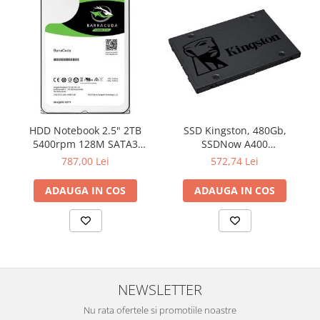
Televizoare & accesorii
Multiboard & Accessorii
Multimedia
Foto & Video
Cloud si Aplicatii SaaS
HDD Notebook 2.5" 2TB
SSD Kingston, 480Gb,
Sisteme Videoconferinta
5400rpm 128M SATA3
SSDNow A400
Securitate Date
SEAGATE
"SA400S37/480G"
787,00 Lei
572,74 Lei
Firewall
ADAUGA IN COS
ADAUGA IN COS
Antivirus
NEWSLETTER
Nu rata ofertele si promotiile noastre