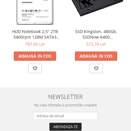
HDD Notebook 2.5" 2TB
SSD Kingston, 480Gb,
5400rpm 128M SATA3
SSDNow A400
SEAGATE
"SA400S37/480G"
787,00 Lei
572,74 Lei
ADAUGA IN COS
ADAUGA IN COS
NEWSLETTER
Nu rata ofertele si promotiile noastre