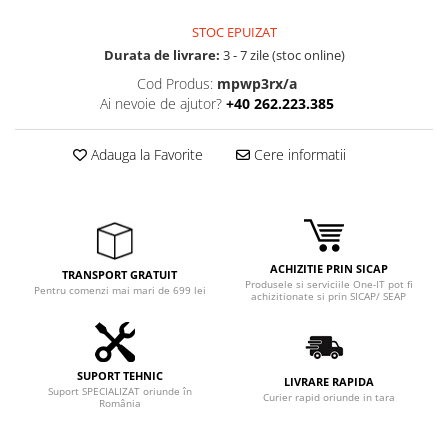
STOC EPUIZAT
Durata de livrare:
3 - 7 zile (stoc online)
Cod Produs:
mpwp3rx/a
Ai nevoie de ajutor?
+40 262.223.385
Adauga la Favorite
Cere informatii
ACHIZITIE PRIN SICAP
TRANSPORT GRATUIT
Produsele si serviciile One-IT pot fi
Pentru comenzi mai mari de 699 lei
achizitionate si prin SICAP/ SEAP
SUPORT TEHNIC
LIVRARE RAPIDA
Suport SPECIALIZAT oriunde în
Curier rapid oriunde in tara
România