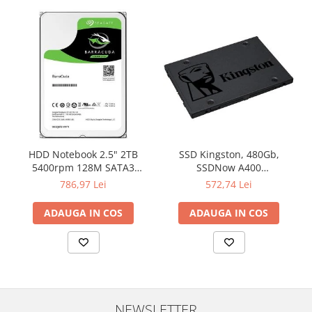
Televizoare & accesorii
Multiboard & Accessorii
Multimedia
Foto & Video
Cloud si Aplicatii SaaS
Sisteme Videoconferinta
Securitate Date
HDD Notebook 2.5" 2TB
SSD Kingston, 480Gb,
5400rpm 128M SATA3
SSDNow A400
Firewall
SEAGATE
"SA400S37/480G"
786,97 Lei
572,74 Lei
Antivirus
ADAUGA IN COS
ADAUGA IN COS
NEWSLETTER