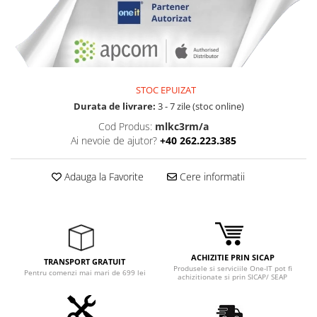
Adaptoare
Boxe
Mouse
Casti
Mouse Pad
STOC EPUIZAT
Tastaturi
Durata de livrare:
3 - 7 zile (stoc online)
USB Hub
Cod Produs:
mlkc3rm/a
Ai nevoie de ajutor?
+40 262.223.385
Componente PC
Placi de Baza
Adauga la Favorite
Cere informatii
Placi Video
CPU
Memorii
ACHIZITIE PRIN SICAP
TRANSPORT GRATUIT
SSD
Produsele si serviciile One-IT pot fi
Pentru comenzi mai mari de 699 lei
achizitionate si prin SICAP/ SEAP
Hard Disc-uri