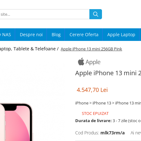
y NAS
Despre noi
Blog
Cerere Oferta
Apple Laptop
aptop, Tablete & Telefoane /
Apple iPhone 13 mini 256GB Pink
Apple iPhone 13 mini 
4.547,70 Lei
iPhone > iPhone 13 > iPhone 13 min
STOC EPUIZAT
Durata de livrare:
3 - 7 zile (stoc 
Cod Produs:
mlk73rm/a
Ai ne