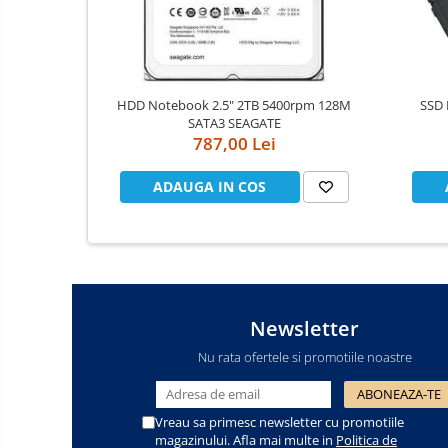
Cooler
Componente Server
HDD Notebook 2.5" 2TB 5400rpm 128M
SSD 
Servere
SATA3 SEAGATE
787,00 Lei
Multifunctionale
Imprimante
ADAUGA IN COS
Imprimante 3D
Televizoare & accesorii
Multiboard & Accessorii
Newsletter
Multimedia
Nu rata ofertele si promotiile noastre
Firewall
Antivirus
Vreau sa primesc newsletter cu promotiile
magazinului. Afla mai multe in
Politica de