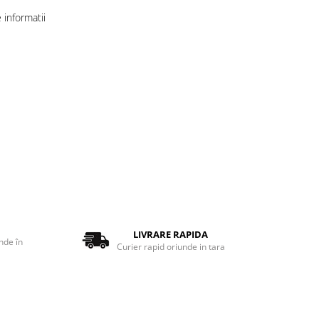
informatii
LIVRARE RAPIDA
nde în
Curier rapid oriunde in tara