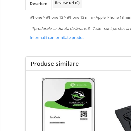
Review-uri
(0)
Descriere
Boxe
Mouse
iPhone > iPhone 13 > iPhone 13 mini - Apple iPhone 13 mi
Casti
-
*produsele cu durata de livrare: 3 - 7 zile - sunt pe stoc la
Mouse Pad
Tastaturi
Informatii conformitate produs
USB Hub
Cloud si
Placi de Baza
Aplicatii SaaS
Produse similare
Placi Video
Sisteme
Videoconferinta
CPU
Securitate
Memorii
Date
SSD
Hard Disc-uri
Carcase
Surse