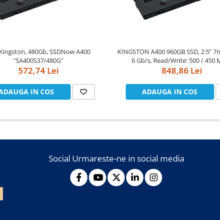
Kingston, 480Gb, SSDNow A400
KINGSTON A400 960GB SSD, 2.5” 7
"SA400S37/480G"
6 Gb/s, Read/Write: 500 / 450 
572,74 Lei
848,86 Lei
ADAUGA IN COS
ADAUGA IN COS
Social
Urmareste-ne in social media