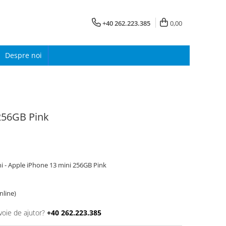
+40 262.223.385
0,00
Despre noi
256GB Pink
i - Apple iPhone 13 mini 256GB Pink
online)
voie de ajutor?
+40 262.223.385