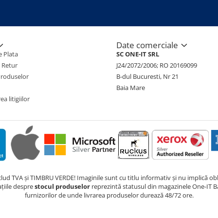
Date comerciale
 Plata
SC ONE-IT SRL
e Retur
J24/2072/2006; RO 20169099
Produselor
B-dul Bucuresti, Nr 21
Baia Mare
a litigiilor
nclud TVA și TIMBRU VERDE! Imaginile sunt cu titlu informativ și nu implică obli
ațiile despre
stocul produselor
reprezintă statusul din magazinele One-IT Ba
furnizorilor de unde livrarea produselor durează 48/72 ore.