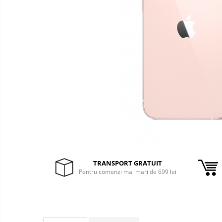
&
Foto &
Ochelari Smart
Electronice
Video
Smartphone IPhone
Sisteme Desktop & Monitoare
PC NUC
Gaming PC & Console
Desk Gaming
Microfoane & Casti Gaming
Mouse Gaming
Scaune Gaming
Tastaturi Gaming
TRANSPORT GRATUIT
Card Reader
Pentru comenzi mai mari de 699 lei
Periferice PC
Camere Web
Adaptoare