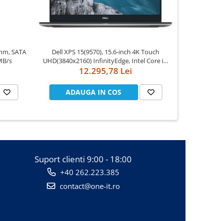
mm, SATA
Dell XPS 15(9570), 15.6-inch 4K Touch
Apple Watch Series
MB/s
UHD(3840x2160) InfinityEdge, Intel Core i7-
Case
8750H, 16GB(2x8GB) DDR4 2666MHz, 512GB
12.295,78 Lei
PCIe SSD, noDVD, Nvidia GTX 1050Ti 4GB,
Killer Wifi 802.11ac, BT, FGPR, Backlit
ADAUGA IN COS
AD
Suport clienti
9:00 - 18:00
+40 262.223.385
contact@one-it.ro