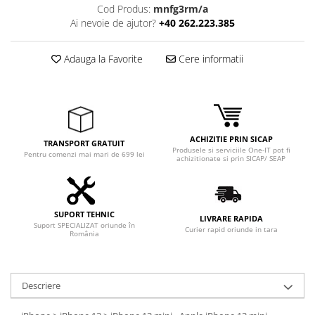
Cod Produs:
mnfg3rm/a
Ai nevoie de ajutor?
+40 262.223.385
Adauga la Favorite
Cere informatii
ACHIZITIE PRIN SICAP
TRANSPORT GRATUIT
Produsele si serviciile One-IT pot fi
Pentru comenzi mai mari de 699 lei
achizitionate si prin SICAP/ SEAP
SUPORT TEHNIC
LIVRARE RAPIDA
Suport SPECIALIZAT oriunde în
Curier rapid oriunde in tara
România
Descriere