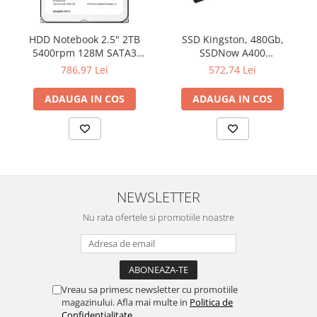
HDD Notebook 2.5" 2TB
SSD Kingston, 480Gb,
5400rpm 128M SATA3
SSDNow A400
SEAGATE
"SA400S37/480G"
786,97 Lei
572,74 Lei
ADAUGA IN COS
ADAUGA IN COS
NEWSLETTER
Nu rata ofertele si promotiile noastre
Vreau sa primesc newsletter cu promotiile
magazinului. Afla mai multe in
Politica de
Confidentialitate