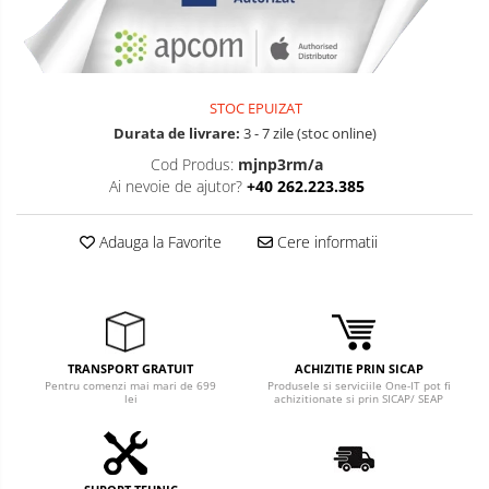
STOC EPUIZAT
Durata de livrare:
3 - 7 zile (stoc online)
Cod Produs:
mjnp3rm/a
Ai nevoie de ajutor?
+40 262.223.385
Adauga la Favorite
Cere informatii
TRANSPORT GRATUIT
ACHIZITIE PRIN SICAP
Pentru comenzi mai mari de 699
Produsele si serviciile One-IT pot fi
lei
achizitionate si prin SICAP/ SEAP