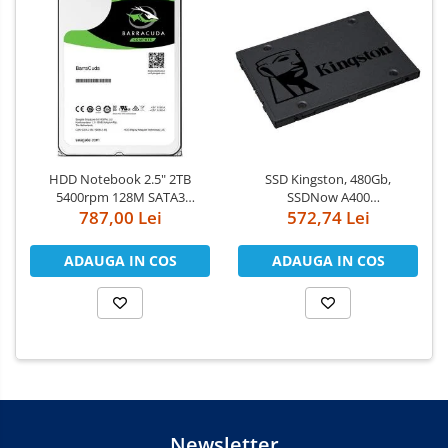
HDD Notebook 2.5" 2TB
SSD Kingston, 480Gb,
5400rpm 128M SATA3
SSDNow A400
787,00 Lei
SEAGATE
"SA400S37/480G"
572,74 Lei
ADAUGA IN COS
ADAUGA IN COS
Newsletter