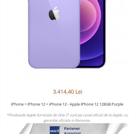
Boxe
Smartphone IPhone
Mouse
Casti
Mouse Pad
Tastaturi
USB Hub
3.414,40 Lei
iPhone > iPhone 12 > iPhone 12 - Apple iPhone 12 128GB Purple
*Produsele Apple furnizate de One-IT sunt pe canal oficial de la Apple, cu
garantie oficiala in Romania.