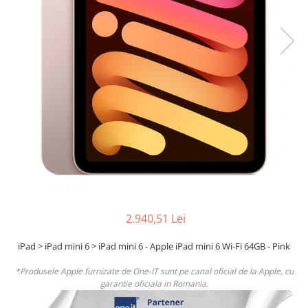
Boxe
Smartphone IPhone
Mouse
Casti
Mouse Pad
Tastaturi
USB Hub
2.940,51 Lei
iPad > iPad mini 6 > iPad mini 6 - Apple iPad mini 6 Wi-Fi 64GB - Pink
*Produsele Apple furnizate de One-IT sunt pe canal oficial de la Apple, cu
garantie oficiala in Romania.