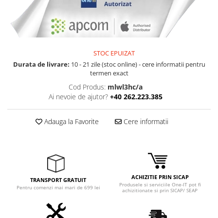
STOC EPUIZAT
Durata de livrare:
10 - 21 zile (stoc online) - cere informatii pentru
termen exact
Cod Produs:
mlwl3hc/a
Ai nevoie de ajutor?
+40 262.223.385
Adauga la Favorite
Cere informatii
ACHIZITIE PRIN SICAP
TRANSPORT GRATUIT
Produsele si serviciile One-IT pot fi
Pentru comenzi mai mari de 699 lei
achizitionate si prin SICAP/ SEAP