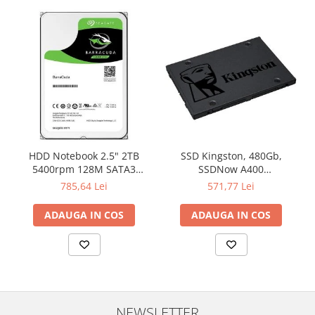
HDD Notebook 2.5" 2TB
SSD Kingston, 480Gb,
5400rpm 128M SATA3
SSDNow A400
SEAGATE
"SA400S37/480G"
785,64 Lei
571,77 Lei
ADAUGA IN COS
ADAUGA IN COS
NEWSLETTER