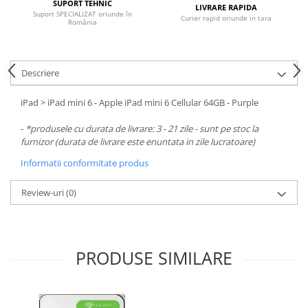
Carcase
SUPORT TEHNIC
LIVRARE RAPIDA
Suport SPECIALIZAT oriunde în
Curier rapid oriunde in tara
România
Surse
Cooler
Descriere
Servere & Componente
Componente Server
iPad > iPad mini 6 - Apple iPad mini 6 Cellular 64GB - Purple
Servere
-
*produsele cu durata de livrare: 3 - 21 zile - sunt pe stoc la
furnizor (durata de livrare este enuntata in zile lucratoare)
Software
Informatii conformitate produs
Retelistica & Supraveghere
Review-uri
(0)
Printing
Multifunctionale
Imprimante
PRODUSE SIMILARE
Imprimante 3D
TV, Multimedia & Electronice