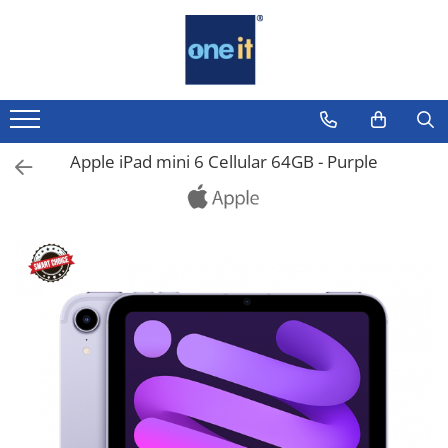
Toate Produsele
Laptop, Tablete & Telefoane
Laptop / Notebook
Apple iPad mini 6 Cellular 64GB - Purple
Notebook Consumer
Accesorii Laptop
Componente Laptop
Tablete & accesorii
Telefoane & accesorii
Smart Watch
Apple AirTag
Inele Smart