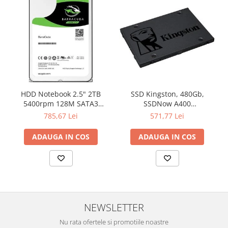
Televizoare & accesorii
Multiboard & Accessorii
Multimedia
Foto & Video
Cloud si Aplicatii SaaS
HDD Notebook 2.5" 2TB
SSD Kingston, 480Gb,
Sisteme Videoconferinta
5400rpm 128M SATA3
SSDNow A400
Securitate Date
SEAGATE
"SA400S37/480G"
785,67 Lei
571,77 Lei
Firewall
ADAUGA IN COS
ADAUGA IN COS
Antivirus
NEWSLETTER
Nu rata ofertele si promotiile noastre