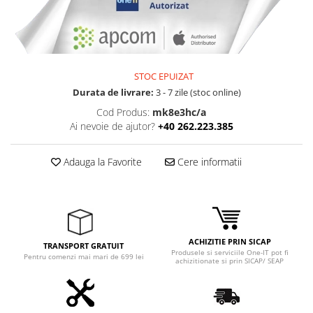
Adaptoare
Boxe
Mouse
Casti
STOC EPUIZAT
Mouse Pad
Durata de livrare:
3 - 7 zile (stoc online)
Tastaturi
Cod Produs:
mk8e3hc/a
USB Hub
Ai nevoie de ajutor?
+40 262.223.385
Componente PC
Adauga la Favorite
Cere informatii
Placi de Baza
Placi Video
CPU
Memorii
ACHIZITIE PRIN SICAP
TRANSPORT GRATUIT
Produsele si serviciile One-IT pot fi
Pentru comenzi mai mari de 699 lei
achizitionate si prin SICAP/ SEAP
SSD
Hard Disc-uri