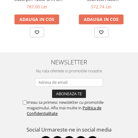
Televizoare & accesorii
SEAGATE
"SA400S37/480G"
787,00 Lei
572,74 Lei
Multiboard & Accessorii
ADAUGA IN COS
ADAUGA IN COS
Multimedia
Foto & Video
Cloud si Aplicatii SaaS
Sisteme Videoconferinta
NEWSLETTER
Securitate Date
Nu rata ofertele si promotiile noastre
Firewall
Antivirus
Vreau sa primesc newsletter cu promotiile
magazinului. Afla mai multe in
Politica de
Confidentialitate
Social
Urmareste-ne in social media