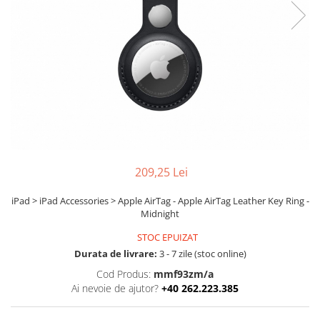
Ochelari Smart
Smartphone IPhone
Sisteme PC & Periferice
Sisteme Desktop & Monitoare
PC NUC
Gaming PC & Console
Desk Gaming
209,25 Lei
Microfoane & Casti Gaming
Mouse Gaming
iPad > iPad Accessories > Apple AirTag - Apple AirTag Leather Key Ring -
Midnight
Scaune Gaming
Tastaturi Gaming
STOC EPUIZAT
Durata de livrare:
3 - 7 zile (stoc online)
Card Reader
Cod Produs:
mmf93zm/a
Periferice PC
Ai nevoie de ajutor?
+40 262.223.385
Camere Web