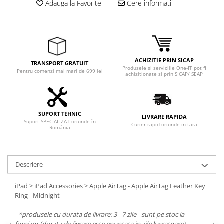
Adauga la Favorite
Cere informatii
Adaptoare
Boxe
Mouse
Casti
Mouse Pad
ACHIZITIE PRIN SICAP
TRANSPORT GRATUIT
Produsele si serviciile One-IT pot fi
Tastaturi
Pentru comenzi mai mari de 699 lei
achizitionate si prin SICAP/ SEAP
USB Hub
Componente PC
SUPORT TEHNIC
LIVRARE RAPIDA
Placi de Baza
Suport SPECIALIZAT oriunde în
Curier rapid oriunde in tara
România
Placi Video
CPU
Descriere
Memorii
iPad > iPad Accessories > Apple AirTag - Apple AirTag Leather Key
SSD
Ring - Midnight
Hard Disc-uri
-
*produsele cu durata de livrare: 3 - 7 zile - sunt pe stoc la
furnizor (durata de livrare este enuntata in zile lucratoare)