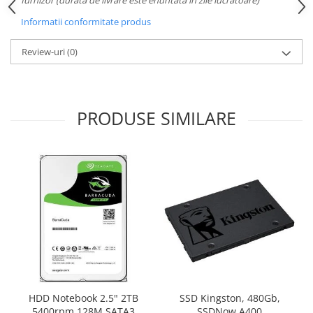
Carcase
Informatii conformitate produs
Surse
Review-uri
(0)
Cooler
Servere & Componente
Componente Server
PRODUSE SIMILARE
Servere
Software
Retelistica & Supraveghere
Printing
Multifunctionale
Imprimante
Imprimante 3D
HDD Notebook 2.5" 2TB
SSD Kingston, 480Gb,
TV, Multimedia & Electronice
5400rpm 128M SATA3
SSDNow A400