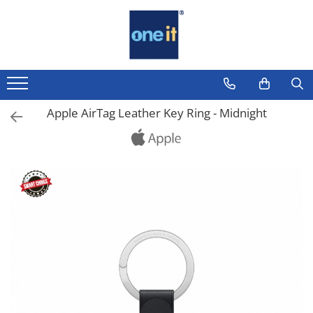
Toate Produsele
Laptop, Tablete & Telefoane
Laptop / Notebook
Apple AirTag Leather Key Ring - Midnight
Notebook Consumer
Accesorii Laptop
Componente Laptop
Tablete & accesorii
Telefoane & accesorii
Smart Watch
Apple AirTag
Inele Smart