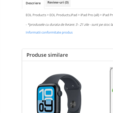
Review-uri
(0)
Descriere
Boxe
Mouse
EOL Products > EOL Products,iPad > iPad Pro (all) > iPad Pr
Casti
-
*produsele cu durata de livrare: 3 - 21 zile - sunt pe stoc l
Mouse Pad
Tastaturi
Informatii conformitate produs
USB Hub
Cloud si
Placi de Baza
Aplicatii SaaS
Produse similare
Placi Video
Sisteme
Videoconferinta
CPU
Securitate
Memorii
Date
SSD
Hard Disc-uri
Carcase
Surse