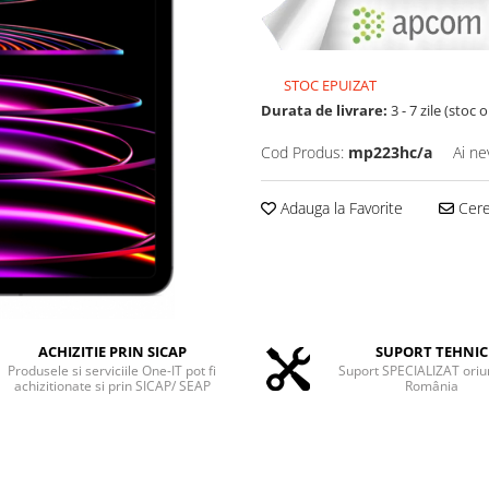
STOC EPUIZAT
Durata de livrare:
3 - 7 zile (stoc 
Cod Produs:
mp223hc/a
Ai ne
Adauga la Favorite
Cere 
ACHIZITIE PRIN SICAP
SUPORT TEHNIC
Produsele si serviciile One-IT pot fi
Suport SPECIALIZAT oriu
achizitionate si prin SICAP/ SEAP
România