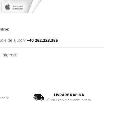
online)
voie de ajutor?
+40 262.223.385
informatii
LIVRARE RAPIDA
nde în
Curier rapid oriunde in tara