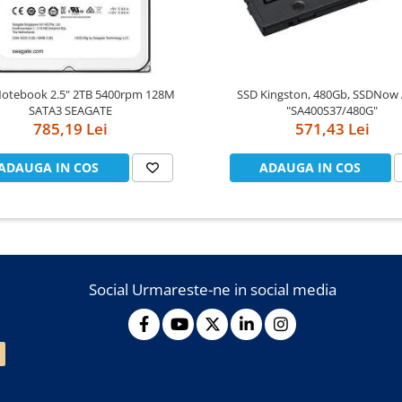
SSD Kingston, 480Gb, SSDNow
SATA3 SEAGATE
"SA400S37/480G"
785,19 Lei
571,43 Lei
ADAUGA IN COS
ADAUGA IN COS
Social
Urmareste-ne in social media