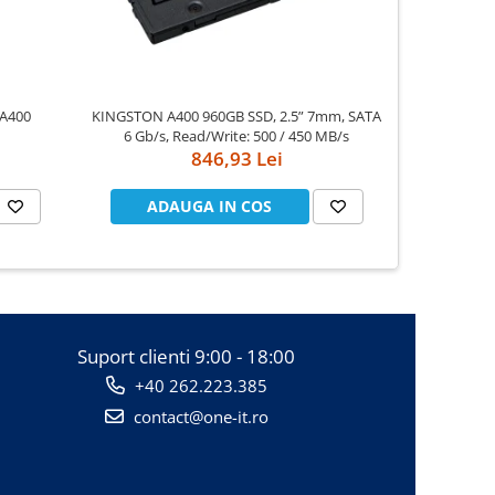
 A400
KINGSTON A400 960GB SSD, 2.5” 7mm, SATA
Dell XPS
6 Gb/s, Read/Write: 500 / 450 MB/s
UHD(3840x21
846,93 Lei
8750H, 16G
PCIe SSD, 
Killer W
ADAUGA IN COS
AD
Suport clienti
9:00 - 18:00
+40 262.223.385
contact@one-it.ro