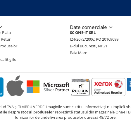
Date comerciale
 Plata
SC ONE-IT SRL
e Retur
J24/2072/2006; RO 20169099
Produselor
B-dul Bucuresti, Nr 21
Baia Mare
a litigiilor
nclud TVA și TIMBRU VERDE! Imaginile sunt cu titlu informativ și nu implică obli
ațiile despre
stocul produselor
reprezintă statusul din magazinele One-IT Ba
furnizorilor de unde livrarea produselor durează 48/72 ore.