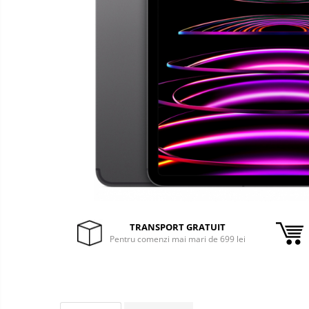
&
Foto &
Ochelari Smart
Electronice
Video
Smartphone IPhone
Sisteme Desktop & Monitoare
PC NUC
Gaming PC & Console
Desk Gaming
Microfoane & Casti Gaming
Mouse Gaming
Scaune Gaming
Tastaturi Gaming
TRANSPORT GRATUIT
Card Reader
Pentru comenzi mai mari de 699 lei
Periferice PC
Camere Web
Adaptoare