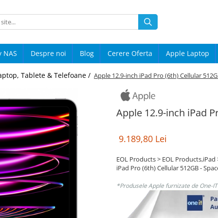
y NAS
Despre noi
Blog
Cerere Oferta
Apple Laptop
aptop, Tablete & Telefoane /
Apple 12.9-inch iPad Pro (6th) Cellular 512
Apple 12.9-inch iPad P
9.189,80 Lei
EOL Products > EOL Products,iPad > i
iPad Pro (6th) Cellular 512GB - Spa
*Produsele Apple furnizate de One-IT s