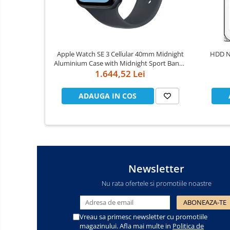
Cooler
Componente Server
Apple Watch SE 3 Cellular 40mm Midnight
HDD Notebook 2.5" 2TB 5400rpm 128M
Servere
Aluminium Case with Midnight Sport Band -
1.644,52 Lei
S/M
Multifunctionale
Imprimante
ADAUGA IN COS
Imprimante 3D
Televizoare & accesorii
Multiboard & Accessorii
Newsletter
Multimedia
Nu rata ofertele si promotiile noastre
Firewall
Antivirus
Vreau sa primesc newsletter cu promotiile
magazinului. Afla mai multe in
Politica de