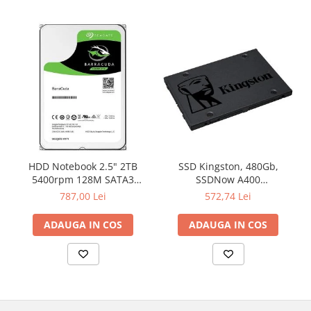
HDD Notebook 2.5" 2TB
SSD Kingston, 480Gb,
5400rpm 128M SATA3
SSDNow A400
SEAGATE
"SA400S37/480G"
787,00 Lei
572,74 Lei
ADAUGA IN COS
ADAUGA IN COS