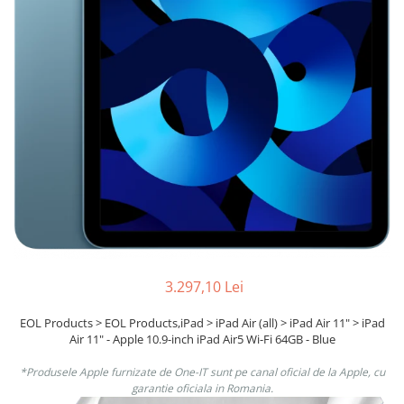
Boxe
Smartphone IPhone
Mouse
Casti
Mouse Pad
Tastaturi
USB Hub
3.297,10 Lei
EOL Products > EOL Products,iPad > iPad Air (all) > iPad Air 11" > iPad
Air 11" - Apple 10.9-inch iPad Air5 Wi-Fi 64GB - Blue
*Produsele Apple furnizate de One-IT sunt pe canal oficial de la Apple, cu
garantie oficiala in Romania.