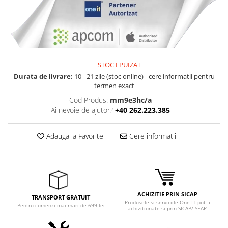
STOC EPUIZAT
Durata de livrare:
10 - 21 zile (stoc online) - cere informatii pentru
termen exact
Cod Produs:
mm9e3hc/a
Ai nevoie de ajutor?
+40 262.223.385
Adauga la Favorite
Cere informatii
ACHIZITIE PRIN SICAP
TRANSPORT GRATUIT
Produsele si serviciile One-IT pot fi
Pentru comenzi mai mari de 699 lei
achizitionate si prin SICAP/ SEAP