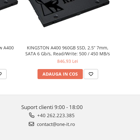
w A400
KINGSTON A400 960GB SSD, 2.5” 7mm,
Dell XPS 
SATA 6 Gb/s, Read/Write: 500 / 450 MB/s
UHD(3840x2
i7-8750H,
846,93 Lei
512GB PC
1050Ti 4
ADAUGA IN COS
AD
Suport clienti
9:00 - 18:00
+40 262.223.385
contact@one-it.ro