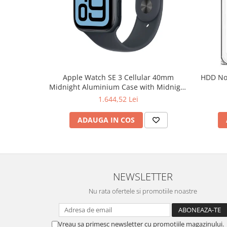
Hard Disc-uri
Carcase
Surse
Cooler
Apple Watch SE 3 Cellular 40mm
HDD Notebook 2.5" 2TB 5400rpm 128M
Servere & Componente
Midnight Aluminium Case with Midnight
Sport Band - S/M
1.644,52 Lei
Componente Server
Servere
ADAUGA IN COS
Software
Retelistica & Supraveghere
Printing
NEWSLETTER
Multifunctionale
Nu rata ofertele si promotiile noastre
Imprimante
Imprimante 3D
Vreau sa primesc newsletter cu promotiile magazinului.