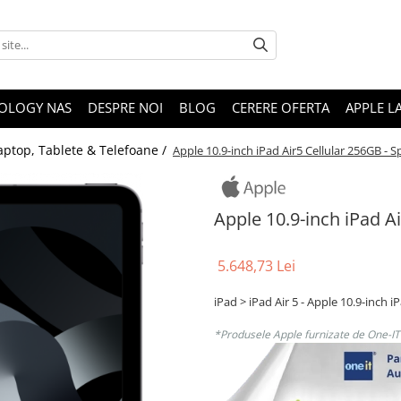
OLOGY NAS
DESPRE NOI
BLOG
CERERE OFERTA
APPLE L
aptop, Tablete & Telefoane /
Apple 10.9-inch iPad Air5 Cellular 256GB - 
Apple 10.9-inch iPad A
5.648,73 Lei
iPad > iPad Air 5 - Apple 10.9-inch 
*Produsele Apple furnizate de One-IT s