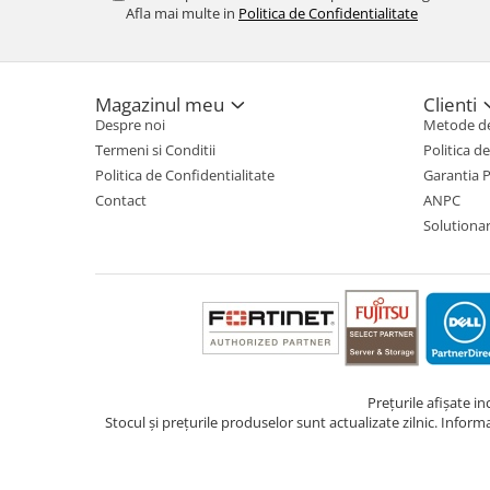
Afla mai multe in
Politica de Confidentialitate
TV, Multimedia & Electronice
Televizoare & accesorii
Magazinul meu
Clienti
Multiboard & Accessorii
Despre noi
Metode de
Multimedia
Termeni si Conditii
Politica d
Politica de Confidentialitate
Garantia 
Foto & Video
Contact
ANPC
Cloud si Aplicatii SaaS
Solutionare
Sisteme Videoconferinta
Securitate Date
Firewall
Antivirus
Prețurile afișate i
Stocul și prețurile produselor sunt actualizate zilnic. Inform