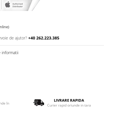
online)
evoie de ajutor?
+40 262.223.385
informatii
LIVRARE RAPIDA
nde în
Curier rapid oriunde in tara