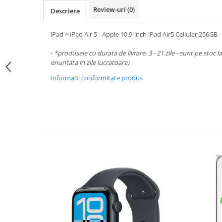
Periferice PC
Review-uri
(0)
Descriere
Camere Web
Adaptoare
iPad > iPad Air 5 - Apple 10.9-inch iPad Air5 Cellular 256GB 
Boxe
-
*produsele cu durata de livrare: 3 - 21 zile - sunt pe stoc l
Mouse
enuntata in zile lucratoare)
Casti
Informatii conformitate produs
Mouse Pad
Tastaturi
USB Hub
Componente PC
Placi de Baza
Placi Video
CPU
Memorii
SSD