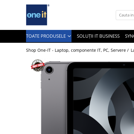
Toate Produsele
Laptop, Tablete & Telefoane
TOATE PRODUSELE
SOLUȚII IT BUSINESS
SYN
Shop One-IT - Laptop, componente IT, PC, Servere /
L
Laptop / Notebook
Notebook Consumer
Accesorii Laptop
Componente Laptop
Tablete & accesorii
Telefoane & accesorii
Smart Watch
Apple AirTag