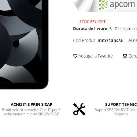
STOC EPUIZAT
Durata de livrare:
3 - 7 zile (stoc 
Cod Produs:
mm713hc/a
Ai n
Adauga la Favorite
Cere 
ACHIZITIE PRIN SICAP
SUPORT TEHNIC
Produsele si serviciile One-IT pot fi
Suport SPECIALIZAT oriu
achizitionate si prin SICAP/ SEAP
România