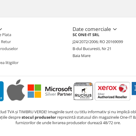
Date comerciale
 Plata
SC ONE-IT SRL
e Retur
J24/2072/2006; RO 20169099
Produselor
B-dul Bucuresti, Nr 21
Baia Mare
a litigiilor
nclud TVA și TIMBRU VERDE! Imaginile sunt cu titlu informativ și nu implică obli
ațiile despre
stocul produselor
reprezintă statusul din magazinele One-IT Ba
furnizorilor de unde livrarea produselor durează 48/72 ore.