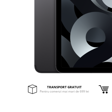
Inele Smart
Ochelari Smart
Smartphone IPhone
Sisteme PC & Periferice
Sisteme Desktop & Monitoare
PC NUC
Gaming PC & Console
Desk Gaming
Microfoane & Casti Gaming
Mouse Gaming
TRANSPORT GRATUIT
Scaune Gaming
Pentru comenzi mai mari de 699 lei
Tastaturi Gaming
Card Reader