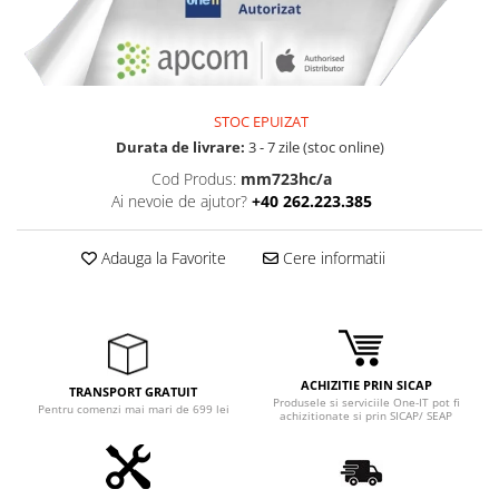
Adaptoare
Boxe
Mouse
Casti
STOC EPUIZAT
Mouse Pad
Durata de livrare:
3 - 7 zile (stoc online)
Tastaturi
Cod Produs:
mm723hc/a
USB Hub
Ai nevoie de ajutor?
+40 262.223.385
Componente PC
Adauga la Favorite
Cere informatii
Placi de Baza
Placi Video
CPU
Memorii
ACHIZITIE PRIN SICAP
TRANSPORT GRATUIT
Produsele si serviciile One-IT pot fi
Pentru comenzi mai mari de 699 lei
achizitionate si prin SICAP/ SEAP
SSD
Hard Disc-uri