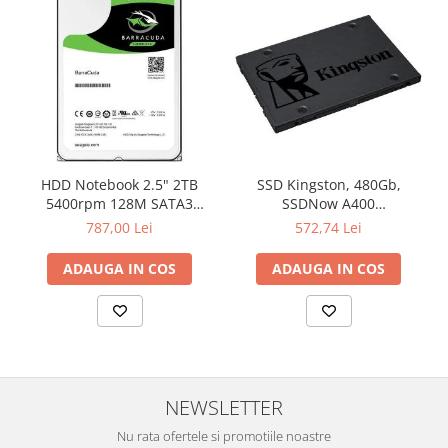
Televizoare & accesorii
Multiboard & Accessorii
Multimedia
Foto & Video
Cloud si Aplicatii SaaS
HDD Notebook 2.5" 2TB
SSD Kingston, 480Gb,
Sisteme Videoconferinta
5400rpm 128M SATA3
SSDNow A400
Securitate Date
SEAGATE
"SA400S37/480G"
787,00 Lei
572,74 Lei
Firewall
ADAUGA IN COS
ADAUGA IN COS
Antivirus
NEWSLETTER
Nu rata ofertele si promotiile noastre