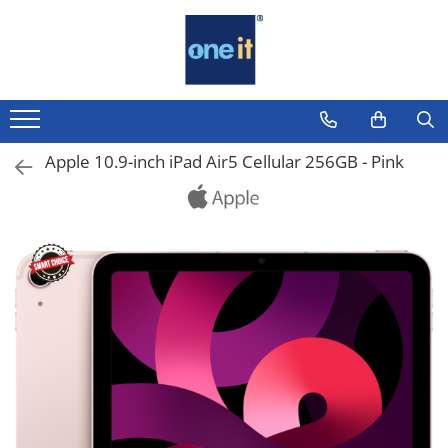
Toate Produsele
Laptop, Tablete & Telefoane
Laptop / Notebook
Apple 10.9-inch iPad Air5 Cellular 256GB - Pink
Notebook Consumer
Accesorii Laptop
Componente Laptop
Tablete & accesorii
Telefoane & accesorii
Smart Watch
Apple AirTag
Inele Smart