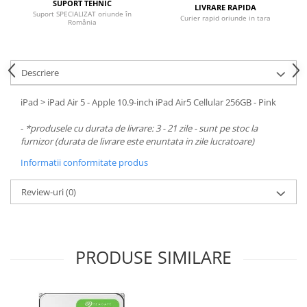
Carcase
SUPORT TEHNIC
LIVRARE RAPIDA
Suport SPECIALIZAT oriunde în
Curier rapid oriunde in tara
România
Surse
Cooler
Descriere
Servere & Componente
Componente Server
iPad > iPad Air 5 - Apple 10.9-inch iPad Air5 Cellular 256GB - Pink
Servere
-
*produsele cu durata de livrare: 3 - 21 zile - sunt pe stoc la
furnizor (durata de livrare este enuntata in zile lucratoare)
Software
Informatii conformitate produs
Retelistica & Supraveghere
Review-uri
(0)
Printing
Multifunctionale
Imprimante
PRODUSE SIMILARE
Imprimante 3D
TV, Multimedia & Electronice