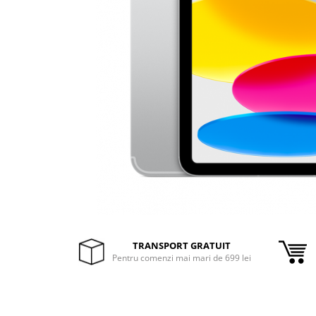
Inele Smart
Ochelari Smart
Smartphone IPhone
Sisteme PC & Periferice
Sisteme Desktop & Monitoare
PC NUC
Gaming PC & Console
Desk Gaming
Microfoane & Casti Gaming
Mouse Gaming
TRANSPORT GRATUIT
Scaune Gaming
Pentru comenzi mai mari de 699 lei
Tastaturi Gaming
Card Reader