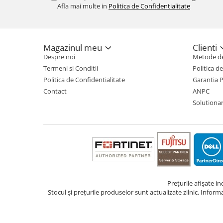
Afla mai multe in
Politica de Confidentialitate
TV, Multimedia & Electronice
Televizoare & accesorii
Magazinul meu
Clienti
Multiboard & Accessorii
Despre noi
Metode de
Multimedia
Termeni si Conditii
Politica d
Politica de Confidentialitate
Garantia 
Foto & Video
Contact
ANPC
Cloud si Aplicatii SaaS
Solutionare
Sisteme Videoconferinta
Securitate Date
Firewall
Antivirus
Prețurile afișate i
Stocul și prețurile produselor sunt actualizate zilnic. Inform