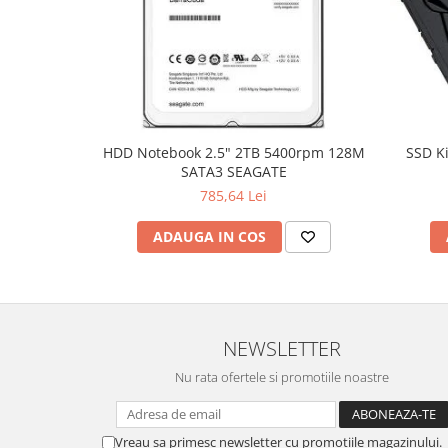
Hard Disc-uri
Carcase
Surse
Cooler
HDD Notebook 2.5" 2TB 5400rpm 128M
SSD K
Servere & Componente
SATA3 SEAGATE
785,64 Lei
Componente Server
Servere
ADAUGA IN COS
Software
Retelistica & Supraveghere
Printing
NEWSLETTER
Multifunctionale
Nu rata ofertele si promotiile noastre
Imprimante
Imprimante 3D
Vreau sa primesc newsletter cu promotiile magazinului.