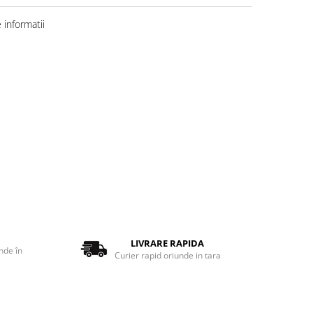
informatii
LIVRARE RAPIDA
nde în
Curier rapid oriunde in tara