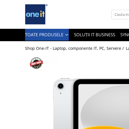
Toate Produsele
Laptop, Tablete & Telefoane
TOATE PRODUSELE
SOLUȚII IT BUSINESS
SYN
Shop One-IT - Laptop, componente IT, PC, Servere /
L
Laptop / Notebook
Notebook Consumer
Accesorii Laptop
Componente Laptop
Tablete & accesorii
Telefoane & accesorii
Smart Watch
Apple AirTag