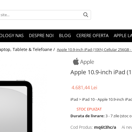
OLOGY NAS
DESPRE NOI
BLOG
CERERE OFERTA
APPLE L
aptop, Tablete & Telefoane /
Apple 10.9-inch iPad (10th) Cellular 256GB - 
Apple 10.9-inch iPad (1
4.681,44 Lei
iPad > iPad 10 - Apple 10.9-inch iPad
STOC EPUIZAT
Durata de livrare:
3 - 7 zile (stoc 
Cod Produs:
mq6t3hc/a
Ai ne