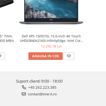
.5” 7mm,
Dell XPS 15(9570), 15.6-inch 4K Touch
Apple W
 450 MB/s
UHD(3840x2160) InfinityEdge, Intel Core
Aluminum 
i7-8750H, 16GB(2x8GB) DDR4 2666MHz,
12.295,78 Lei
512GB PCIe SSD, noDVD, Nvidia GTX
1050Ti 4GB, Killer Wifi 802.11ac, BT,
ADAUGA IN COS
AD
FGPR, Backlit
Suport clienti
9:00 - 18:00
+40 262.223.385
contact@one-it.ro