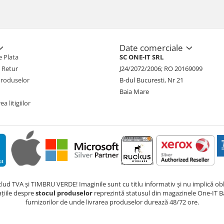
Date comerciale
 Plata
SC ONE-IT SRL
e Retur
J24/2072/2006; RO 20169099
Produselor
B-dul Bucuresti, Nr 21
Baia Mare
a litigiilor
nclud TVA și TIMBRU VERDE! Imaginile sunt cu titlu informativ și nu implică obli
ațiile despre
stocul produselor
reprezintă statusul din magazinele One-IT Ba
furnizorilor de unde livrarea produselor durează 48/72 ore.