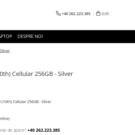
+40 262.223.385
0,00
APTOP
DESPRE NOI
Silver
0th) Cellular 256GB - Silver
 (10th) Cellular 256GB - Silver
online)
voie de ajutor?
+40 262.223.385