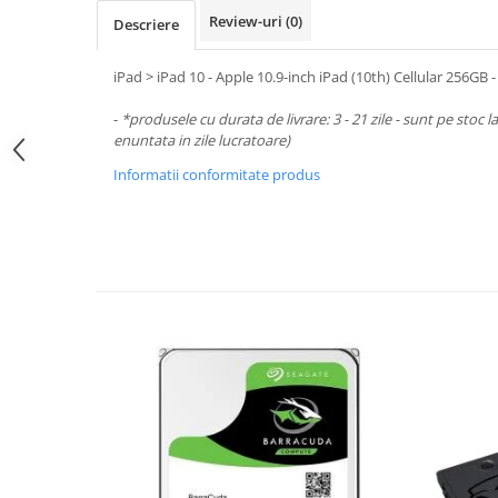
Periferice PC
Review-uri
(0)
Descriere
Camere Web
Adaptoare
iPad > iPad 10 - Apple 10.9-inch iPad (10th) Cellular 256GB - 
Boxe
-
*produsele cu durata de livrare: 3 - 21 zile - sunt pe stoc l
Mouse
enuntata in zile lucratoare)
Casti
Informatii conformitate produs
Mouse Pad
Tastaturi
USB Hub
Componente PC
Placi de Baza
Placi Video
CPU
Memorii
SSD