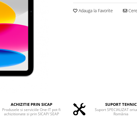
Adauga la Favorite
Cere 
ACHIZITIE PRIN SICAP
SUPORT TEHNIC
Produsele si serviciile One-IT pot fi
Suport SPECIALIZAT oriu
achizitionate si prin SICAP/ SEAP
România