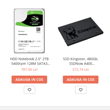
HDD Notebook 2.5" 2TB
SSD Kingston, 480Gb,
5400rpm 128M SATA3
SSDNow A400
SEAGATE
"SA400S37/480G"
787,00 Lei
572,74 Lei
ADAUGA IN COS
ADAUGA IN COS