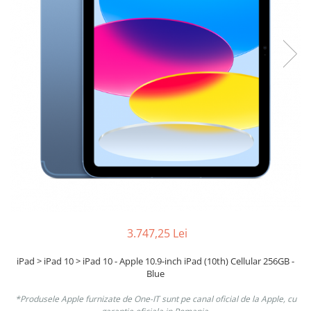
Boxe
Smartphone IPhone
Mouse
Casti
Mouse Pad
Tastaturi
USB Hub
3.747,25 Lei
iPad > iPad 10 > iPad 10 - Apple 10.9-inch iPad (10th) Cellular 256GB -
Blue
*Produsele Apple furnizate de One-IT sunt pe canal oficial de la Apple, cu