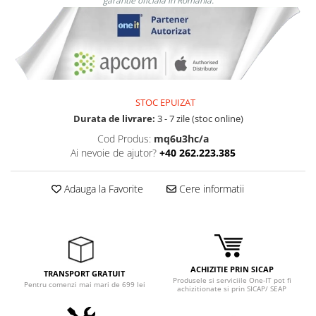
garantie oficiala in Romania.
STOC EPUIZAT
Durata de livrare:
3 - 7 zile (stoc online)
Cod Produs:
mq6u3hc/a
Ai nevoie de ajutor?
+40 262.223.385
Adauga la Favorite
Cere informatii
ACHIZITIE PRIN SICAP
TRANSPORT GRATUIT
Produsele si serviciile One-IT pot fi
Pentru comenzi mai mari de 699 lei
achizitionate si prin SICAP/ SEAP