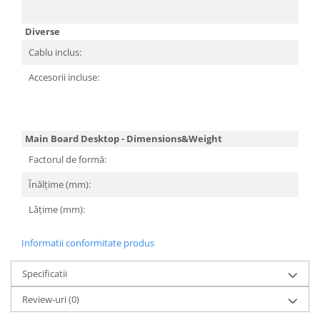
64
Diverse
Cablu inclus:
S
Accesorii incluse:
I/
Sc
ut
S
Main Board Desktop - Dimensions&Weight
Factorul de formă:
M
Înălțime (mm):
2
Lățime (mm):
2
Informatii conformitate produs
Specificatii
Review-uri
(0)