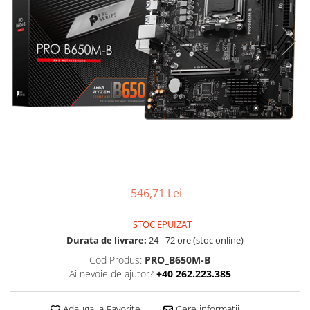
Boxe
Smartphone IPhone
Mouse
Casti
Mouse Pad
Tastaturi
USB Hub
546,71 Lei
STOC EPUIZAT
Durata de livrare:
24 - 72 ore (stoc online)
Cod Produs:
PRO_B650M-B
Ai nevoie de ajutor?
+40 262.223.385
Adauga la Favorite
Cere informatii