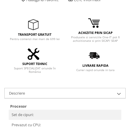
ACHIZITIE PRIN SICAP
TRANSPORT GRATUIT
Produsele si serviciile One-IT pot fi
Pentru comenzi mai mari de 699 lei
achizitionate si prin SICAP/ SEAP
SUPORT TEHNIC
LIVRARE RAPIDA
Suport SPECIALIZAT oriunde în
Curier rapid oriunde in tara
România
Descriere
Procesor
Set de cipuri:
A
Prevazut cu CPU:
A