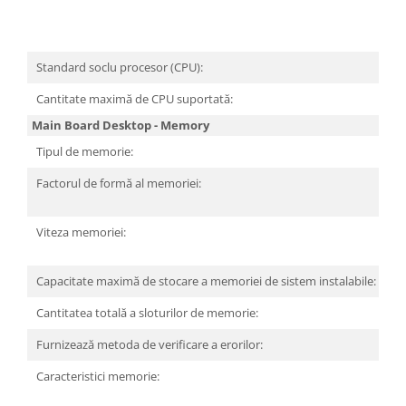
70
A
80
Standard soclu procesor (CPU):
S
Cantitate maximă de CPU suportată:
1
Main Board Desktop - Memory
Tipul de memorie:
D
Factorul de formă al memoriei:
D
de
Viteza memoriei:
4
38
Capacitate maximă de stocare a memoriei de sistem instalabile:
9
Cantitatea totală a sloturilor de memorie:
2
Furnizează metoda de verificare a erorilor:
n
Caracteristici memorie:
T
C