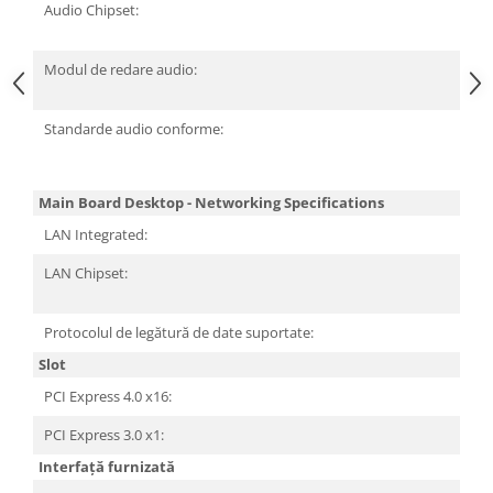
Audio Chipset:
Re
A
Modul de redare audio:
7.
S
Standarde audio conforme:
H
De
A
Main Board Desktop - Networking Specifications
LAN Integrated:
D
LAN Chipset:
Re
R
Protocolul de legătură de date suportate:
2.
Slot
PCI Express 4.0 x16:
1
PCI Express 3.0 x1:
1
Interfață furnizată