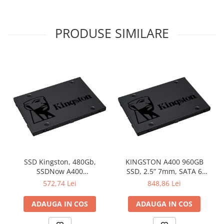
PRODUSE SIMILARE
SSD Kingston, 480Gb,
KINGSTON A400 960GB
SSDNow A400
SSD, 2.5” 7mm, SATA 6
"SA400S37/480G"
Gb/s, Read/Write: 500 / 450
572,74 Lei
848,86 Lei
MB/s
ADAUGA IN COS
ADAUGA IN COS