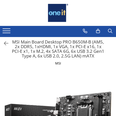
Laptop, Tablete & Telefoane
Sisteme PC & Periferice
Componente PC
Servere & Componente
Printing
TV, Multimedia & Electronice
Securitate Date
Sisteme Desktop & Monitoare
Placi de Baza
Componente Server
Multifunctionale
Televizoare & accesorii
Firewall
Laptop / Notebook
PC NUC
Placi Video
Servere
Imprimante
Multiboard & Accessorii
Antivirus
Notebook Consumer
MSI Main Board Desktop PRO B650M-B (AM5,
Gaming PC & Console
CPU
Imprimante 3D
Multimedia
2x DDR5, 1xHDMI, 1x VGA, 1x PCI-E x16, 1x
Accesorii Laptop
PCI-E x1, 1x M.2, 4x SATA 6G, 6x USB 3.2 Gen1
Desk Gaming
Memorii
Type A, 6x USB 2.0, 2.5G LAN) mATX
Componente Laptop
Microfoane & Casti Gaming
MSI
SSD
Mouse Gaming
Tablete & accesorii
Scaune Gaming
Hard Disc-uri
Telefoane & accesorii
Tastaturi Gaming
Carcase
Smart Watch
Card Reader
Surse
Apple AirTag
Periferice PC
Cooler
Inele Smart
Camere Web
Adaptoare
Ochelari Smart