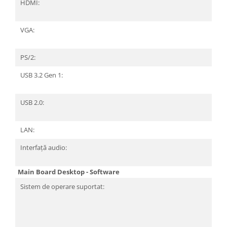
HDMI:
1 
A)
VGA:
1 
Pi
PS/2:
2
USB 3.2 Gen 1:
4 
(t
USB 2.0:
2 
(t
LAN:
1 
Interfață audio:
3 
3
Main Board Desktop - Software
Sistem de operare suportat:
Mi
W
64
Mi
W