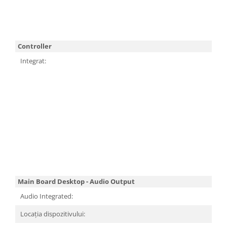
U
D
Si
A
Controller
Integrat:
S
Co
PC
x4
M.
S
Co
Su
Le
1,
SA
(4
Main Board Desktop - Audio Output
Audio Integrated:
D
Locația dispozitivului:
In