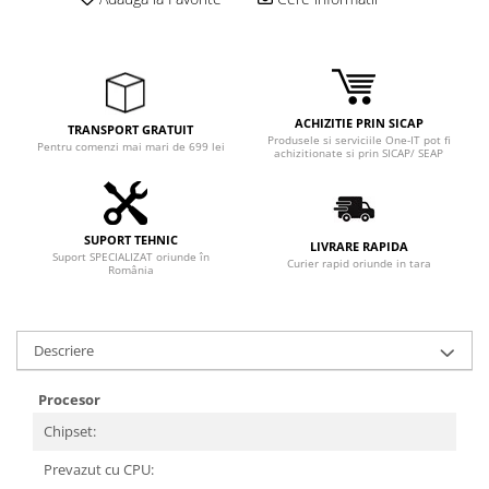
Adaptoare
Boxe
Mouse
Casti
ACHIZITIE PRIN SICAP
Mouse Pad
TRANSPORT GRATUIT
Produsele si serviciile One-IT pot fi
Pentru comenzi mai mari de 699 lei
achizitionate si prin SICAP/ SEAP
Tastaturi
USB Hub
Componente PC
SUPORT TEHNIC
LIVRARE RAPIDA
Placi de Baza
Suport SPECIALIZAT oriunde în
Curier rapid oriunde in tara
România
Placi Video
CPU
Descriere
Memorii
Procesor
SSD
Chipset:
Hard Disc-uri
Prevazut cu CPU: