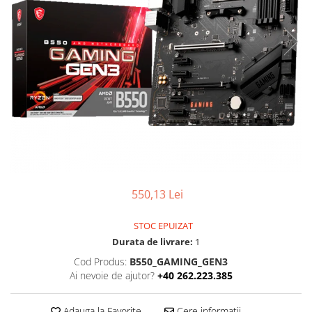
Ochelari Smart
Smartphone IPhone
Sisteme PC & Periferice
Sisteme Desktop & Monitoare
PC NUC
Gaming PC & Console
Desk Gaming
Microfoane & Casti Gaming
Mouse Gaming
550,13 Lei
Scaune Gaming
STOC EPUIZAT
Tastaturi Gaming
Durata de livrare:
1
Card Reader
Cod Produs:
B550_GAMING_GEN3
Ai nevoie de ajutor?
+40 262.223.385
Periferice PC
Camere Web
Adauga la Favorite
Cere informatii