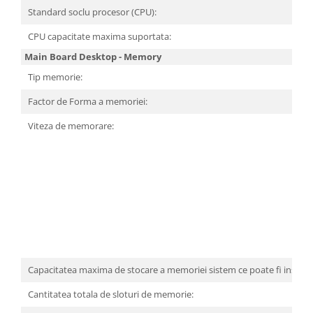
Carcase
Standard soclu procesor (CPU):
Surse
CPU capacitate maxima suportata:
Cooler
Main Board Desktop - Memory
Tip memorie:
Servere & Componente
Factor de Forma a memoriei:
Componente Server
Viteza de memorare:
Servere
Software
Retelistica & Supraveghere
Printing
Multifunctionale
Imprimante
Capacitatea maxima de stocare a memoriei sistem ce poate fi instalat
Imprimante 3D
Cantitatea totala de sloturi de memorie:
TV, Multimedia & Electronice