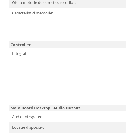
Ofera metode de corectie a erorilor:
Televizoare & accesorii
Caracteristici memorie:
Multiboard & Accessorii
Multimedia
Foto & Video
Controller
Cloud si Aplicatii SaaS
Integrat:
Sisteme Videoconferinta
Securitate Date
Firewall
Antivirus
Main Board Desktop - Audio Output
Audio Integrated:
Locatie dispozitiv: