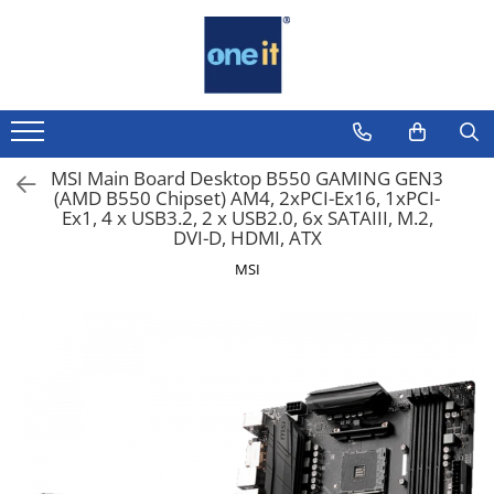
Toate Produsele
Laptop, Tablete & Telefoane
Laptop / Notebook
MSI Main Board Desktop B550 GAMING GEN3
(AMD B550 Chipset) AM4, 2xPCI-Ex16, 1xPCI-
Notebook Consumer
Ex1, 4 x USB3.2, 2 x USB2.0, 6x SATAIII, M.2,
DVI-D, HDMI, ATX
Accesorii Laptop
MSI
Componente Laptop
Tablete & accesorii
Telefoane & accesorii
Smart Watch
Apple AirTag
Inele Smart