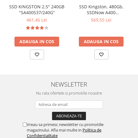
SSD KINGSTON 2.5" 240GB
SSD Kingston, 480Gb,
"SA400S37/240G"
SSDNow A400
"SA400S37/480G"
461,46 Lei
569,55 Lei
ADAUGA IN COS
ADAUGA IN COS
NEWSLETTER
Nu rata ofertele si promotiile noastre
Vreau sa primesc newsletter cu promotiile
magazinului. Afla mai multe in
Politica de
Confidentialitate