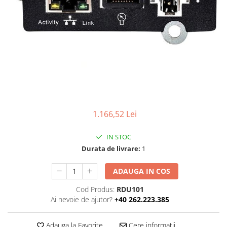
Ochelari Smart
Smartphone IPhone
Sisteme PC & Periferice
Sisteme Desktop & Monitoare
PC NUC
Gaming PC & Console
Desk Gaming
1.166,52 Lei
Microfoane & Casti Gaming
IN STOC
Mouse Gaming
Durata de livrare:
1
Scaune Gaming
Tastaturi Gaming
ADAUGA IN COS
Card Reader
Cod Produs:
RDU101
Ai nevoie de ajutor?
+40 262.223.385
Periferice PC
Camere Web
Adauga la Favorite
Cere informatii