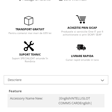
Adaptoare
Boxe
Mouse
Casti
ACHIZITIE PRIN SICAP
Mouse Pad
TRANSPORT GRATUIT
Produsele si serviciile One-IT pot fi
Pentru comenzi mai mari de 699 lei
achizitionate si prin SICAP/ SEAP
Tastaturi
USB Hub
Componente PC
SUPORT TEHNIC
LIVRARE RAPIDA
Suport SPECIALIZAT oriunde în
Placi de Baza
Curier rapid oriunde in tara
România
Placi Video
CPU
Descriere
Memorii
Feature
SSD
Accessory Name New:
|EnglishINTELLISLOT
COMMS CARDEnglish|
Hard Disc-uri