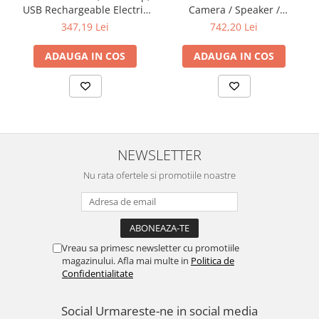
Televizoare & accesorii
USB Rechargeable Electric
Camera / Speaker /
Air Pump:Vendor device
Microphone
347,19 Lei
742,20 Lei
Multiboard & Accessorii
name:AP-118 ;Battery
Capacity:2000mah*4 ;
ADAUGA IN COS
ADAUGA IN COS
Multimedia
Working Voltage:14.8V ; Max
Current:13.5A;Max
Foto & Video
Pressure:100PSI; Air
flow:38L/Min;Char
Cloud si Aplicatii SaaS
Sisteme Videoconferinta
NEWSLETTER
Securitate Date
Nu rata ofertele si promotiile noastre
Firewall
Antivirus
Vreau sa primesc newsletter cu promotiile
magazinului. Afla mai multe in
Politica de
Confidentialitate
Social
Urmareste-ne in social media