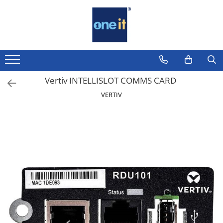
Toate Produsele
Laptop, Tablete & Telefoane
Laptop / Notebook
Vertiv INTELLISLOT COMMS CARD
Notebook Consumer
VERTIV
Accesorii Laptop
Componente Laptop
Tablete & accesorii
Telefoane & accesorii
Smart Watch
Apple AirTag
Inele Smart