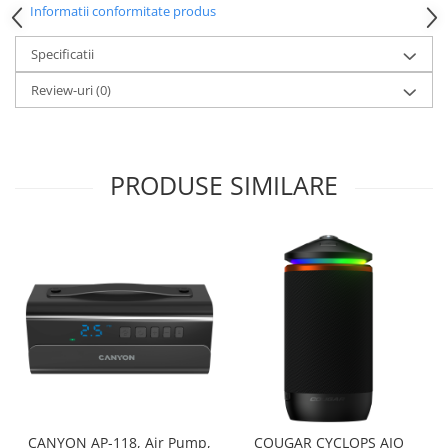
Carcase
Informatii conformitate produs
Surse
Specificatii
Cooler
Review-uri
(0)
Servere & Componente
Componente Server
PRODUSE SIMILARE
Servere
Software
Retelistica & Supraveghere
Printing
Multifunctionale
Imprimante
Imprimante 3D
TV, Multimedia & Electronice
CANYON AP-118, Air Pump,
COUGAR CYCLOPS AIO