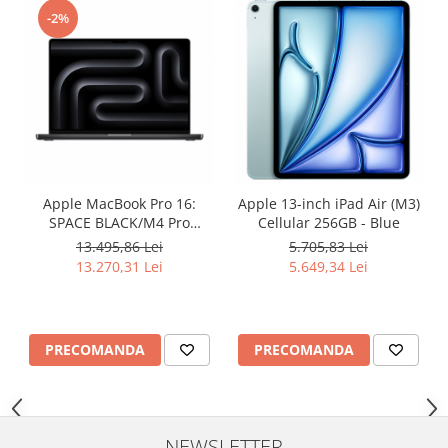
Boxe
-2%
Smartphone IPhone
Mouse
Casti
Mouse Pad
Tastaturi
USB Hub
Apple MacBook Pro 16:
Apple 13-inch iPad Air (M3)
SPACE BLACK/M4 Pro
Cellular 256GB - Blue
14C/20C GPU/24GB/512G-
13.495,86 Lei
5.705,83 Lei
ROM
13.270,31 Lei
5.649,34 Lei
PRECOMANDA
PRECOMANDA
NEWSLETTER